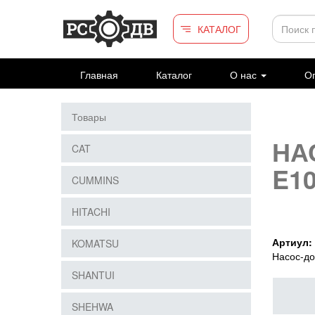
Перейти к основному содержанию
КАТАЛОГ
Главная
Каталог
О нас
Оп
Товары
НА
CAT
E1
CUMMINS
HITACHI
Артиул:
KOMATSU
Насос-д
SHANTUI
SHEHWA