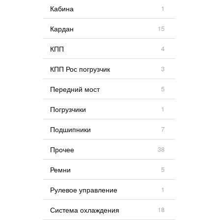
Кабина
1
Кардан
15
КПП
4
КПП Рос погрузчик
3
Передний мост
5
Погрузчики
1
Подшипники
7
Прочее
38
Ремни
5
Рулевое управление
1
Система охлаждения
18