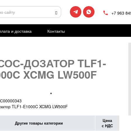
+7 963 84
лата и доставка
Контакты
СОС-ДОЗАТОР TLF1-
000C XCMG LW500F
С00000343
озатор TLF1-E1000C XCMG LW500F
Цена
Другие товары категории
с НДС