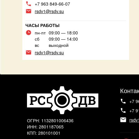
+7 963 849-66-07
rsdv1@rsdv.su
ЧАСЫ РАБОТЫ
пн-пт
09:00 — 18:00
сб
09:00 — 14:00
вс
выходной
rsdv1@rsdv.su
Конта
+7 9
+7 9
rsdv
ОГРН: 1132801006436
ИНН: 2801187065
КПП: 280101001