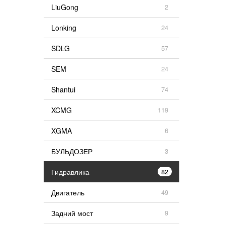
LiuGong
2
Lonking
24
SDLG
57
SEM
24
Shantui
74
XCMG
119
XGMA
6
БУЛЬДОЗЕР
3
Гидравлика
82
Двигатель
49
Задний мост
9