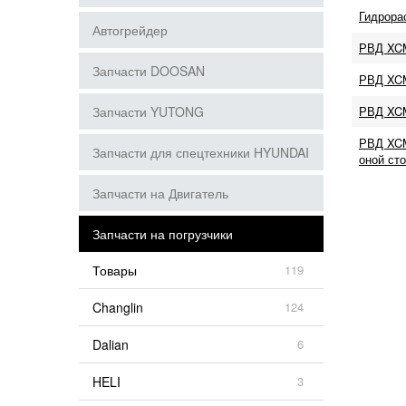
Гидрора
Автогрейдер
РВД XC
Запчасти DOOSAN
РВД XCM
Запчасти YUTONG
РВД XC
РВД XCM
Запчасти для спецтехники HYUNDAI
оной ст
Запчасти на Двигатель
Запчасти на погрузчики
Товары
119
Changlin
124
Dalian
6
HELI
3