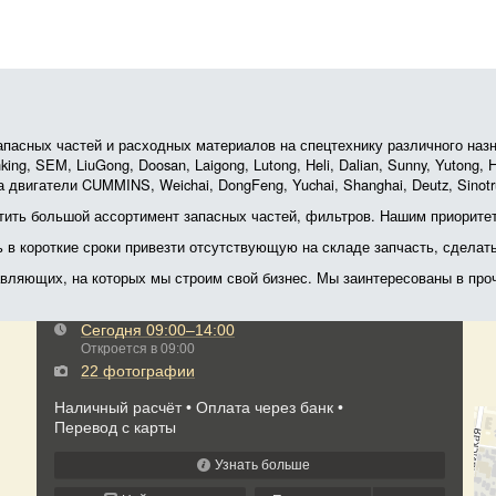
асных частей и расходных материалов на спецтехнику различного назначе
ing, SEM, LiuGong, Doosan, Laigong, Lutong, Heli, Dalian, Sunny, Yutong
 двигатели CUMMINS, Weichai, DongFeng, Yuchai, Shanghai, Deutz, Sin
ить большой ассортимент запасных частей, фильтров. Нашим приоритет
ь в короткие сроки привезти отсутствующую на складе запчасть, сделат
тавляющих, на которых мы строим свой бизнес. Мы заинтересованы в пр