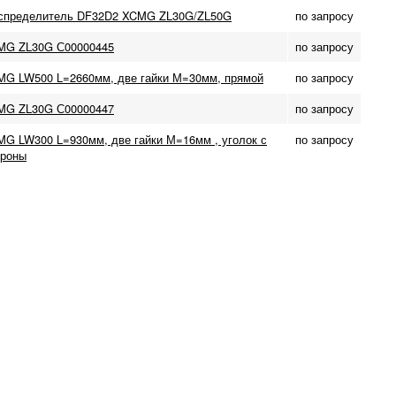
спределитель DF32D2 XCMG ZL30G/ZL50G
по запросу
MG ZL30G С00000445
по запросу
G LW500 L=2660мм, две гайки М=30мм, прямой
по запросу
MG ZL30G С00000447
по запросу
G LW300 L=930мм, две гайки М=16мм , уголок с
по запросу
ороны