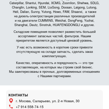
Caterpillar, Shantui, Hyundai, XCMG, Zoomlion, Shehwa, SDLG,
Changlin, Lonking, SEM, LiuGong, Doosan, Laigong, Lutong,
Heli, Dalian, Sunny, Yutong, Howo, FAW, Shaanxi, а также
на дизель-электростанции различных производителей
и на двигатели CUMMINS, Weichai, DongFeng, Yuchai,
Shanghai, Deutz, Sinotruk, HUAFENGDONGLI и другие.
Складские помещения позволяют разместить большой
ассортимент запасных частей, фильтров. Нашим
приоритетом является доступный ценовой уровень.
У нас есть возможность в короткие сроки привезти
отсутствующую на складе запчасть, сделать заказ
комплектующих.
Качество, оперативность и порядочность — это три
составляющих, на которых мы строим свой бизнес.
Мы заинтересованы в прочных, долговременных отношениях
с Нашими партнерами.
КОНТАКТЫ
г. Москва, Саларьево, ул. 2-я Новая, 30
+7 914 558-74-15