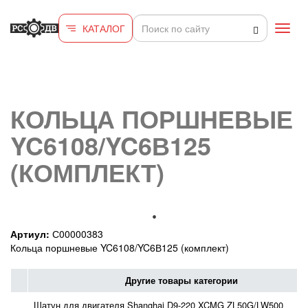
Перейти к основному содержанию
КАТАЛОГ
Toggl
navig
КОЛЬЦА ПОРШНЕВЫЕ
YC6108/YC6В125
(КОМПЛЕКТ)
Артиул:
С00000383
Кольца поршневые YC6108/YC6В125 (комплект)
Другие товары категории
Шатун для двигателя Shanghai D9-220 XCMG ZL50G/LW500