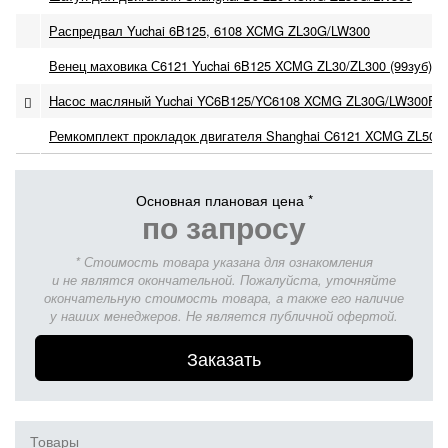
Распредвал Yuchai 6B125, 6108 XCMG ZL30G/LW300
Венец маховика С6121 Yuchai 6B125 XCMG ZL30/ZL300 (99зуб)
Насос масляный Yuchai YC6B125/YC6108 XCMG ZL30G/LW300F
Ремкомплект прокладок двигателя Shanghai C6121 XCMG ZL50/
Основная плановая цена *
по запросу
* Стоимость товара указана для ознакомления
и не являтся окончательной. Пожалуйста, уточняйте
окончательную стоимость товара, а также его наличие
у наших менеджеров. Не является публичной офертой.
Заказать
Товары