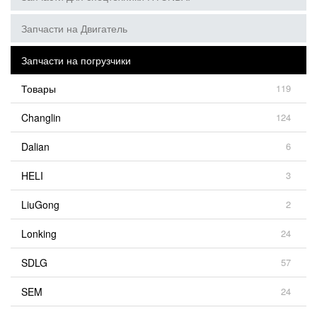
Запчасти на Двигатель
Запчасти на погрузчики
Товары
119
Changlin
124
Dalian
6
HELI
3
LiuGong
2
Lonking
24
SDLG
57
SEM
24