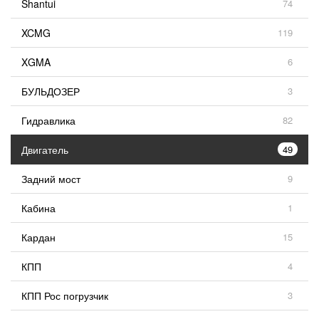
Shantui
74
XCMG
119
XGMA
6
БУЛЬДОЗЕР
3
Гидравлика
82
Двигатель
49
Задний мост
9
Кабина
1
Кардан
15
КПП
4
КПП Рос погрузчик
3