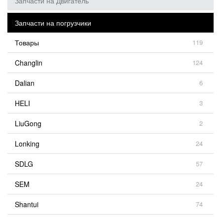
Запчасти на Двигатель
Запчасти на погрузчики
Товары
119
Changlin
124
Dalian
6
HELI
3
LiuGong
2
Lonking
24
SDLG
57
SEM
24
Shantui
74