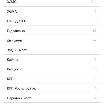
XCMG
119
XGMA
6
БУЛЬДОЗЕР
3
Гидравлика
82
Двигатель
49
Задний мост
9
Кабина
1
Кардан
15
КПП
4
КПП Рос погрузчик
3
Передний мост
5