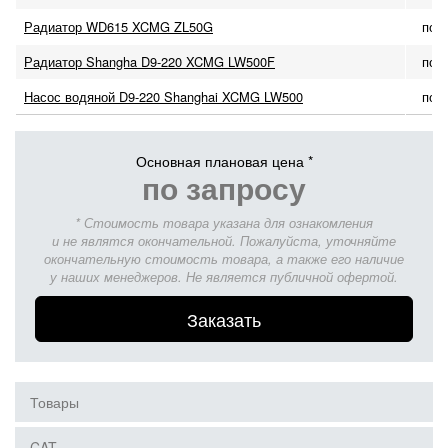
Радиатор WD615 XCMG ZL50G
по 
Радиатор Shangha D9-220 XCMG LW500F
по 
Насос водяной D9-220 Shanghai XCMG LW500
по 
Основная плановая цена *
по запросу
* Стоимость товара указана для ознакомления
и не являтся окончательной. Пожалуйста, уточняйте
окончательную стоимость товара, а также его наличие
у наших менеджеров. Не является публичной офертой.
Заказать
Товары
CAT