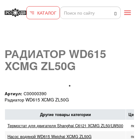
Перейти к основному содержанию
КАТАЛОГ
Toggl
navig
РАДИАТОР WD615
XCMG ZL50G
Артиул:
С00000390
Радиатор WD615 XCMG ZL50G
Другие товары категории
Цена
Термостат для двигателя Shanghai C6121 XCMG ZL50/LW500
по 
Насос водяной WD615 Weichai XCMG ZL50G
по 