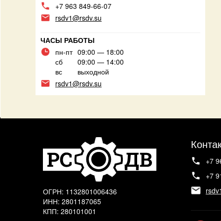
+7 963 849-66-07
rsdv1@rsdv.su
ЧАСЫ РАБОТЫ
пн-пт
09:00 — 18:00
сб
09:00 — 14:00
вс
выходной
rsdv1@rsdv.su
Конта
+7 9
+7 9
rsdv
ОГРН: 1132801006436
ИНН: 2801187065
КПП: 280101001