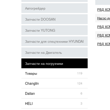
Автогрейдер
РВД XC
Насос-д
Запчасти DOOSAN
РВД XCM
Запчасти YUTONG
РВД XC
Запчасти для спецтехники HYUNDAI
РВД XC
Запчасти на Двигатель
Запчасти на погрузчики
Товары
119
Changlin
124
Dalian
6
HELI
3