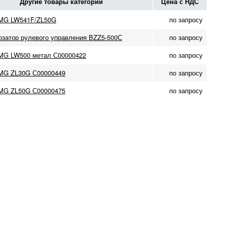
Другие товары категории
Цена с НДС
MG LW541F/ZL50G
по запросу
озатор рулевого управления BZZ5-500С
по запросу
G LW500 метал С00000422
по запросу
MG ZL30G С00000449
по запросу
MG ZL50G С00000475
по запросу