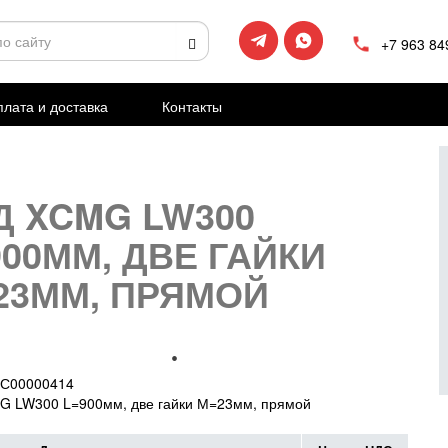
+7 963 84
лата и доставка
Контакты
Д XCMG LW300
900ММ, ДВЕ ГАЙКИ
23ММ, ПРЯМОЙ
С00000414
G LW300 L=900мм, две гайки М=23мм, прямой