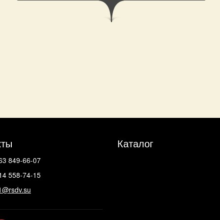
кты
Каталог
63 849-66-07
14 558-74-15
1@rsdv.su