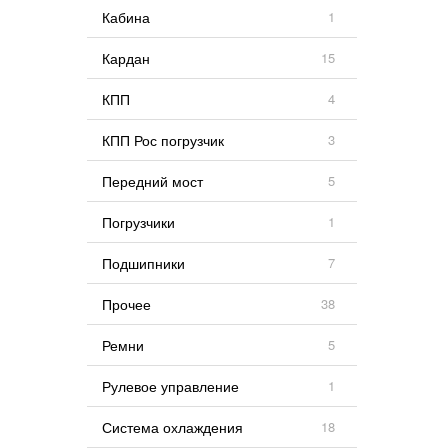
Кабина
1
Кардан
15
КПП
4
КПП Рос погрузчик
3
Передний мост
5
Погрузчики
1
Подшипники
7
Прочее
38
Ремни
5
Рулевое управление
1
Система охлаждения
18