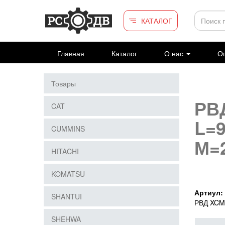
Перейти к основному содержанию
КАТАЛОГ
Главная
Каталог
О нас
Оп
Товары
РВ
CAT
L=
CUMMINS
М=
HITACHI
KOMATSU
Артиул:
SHANTUI
РВД XCM
SHEHWA