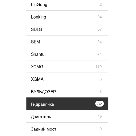
LiuGong
2
Lonking
24
SDLG
57
SEM
24
Shantui
74
XCMG
119
XGMA
6
БУЛЬДОЗЕР
3
Гидравлика
82
Двигатель
49
Задний мост
9