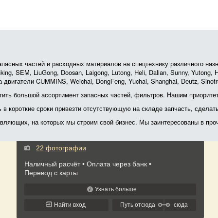
асных частей и расходных материалов на спецтехнику различного назначе
ing, SEM, LiuGong, Doosan, Laigong, Lutong, Heli, Dalian, Sunny, Yutong
 двигатели CUMMINS, Weichai, DongFeng, Yuchai, Shanghai, Deutz, Sin
ить большой ассортимент запасных частей, фильтров. Нашим приоритет
ь в короткие сроки привезти отсутствующую на складе запчасть, сделат
тавляющих, на которых мы строим свой бизнес. Мы заинтересованы в пр