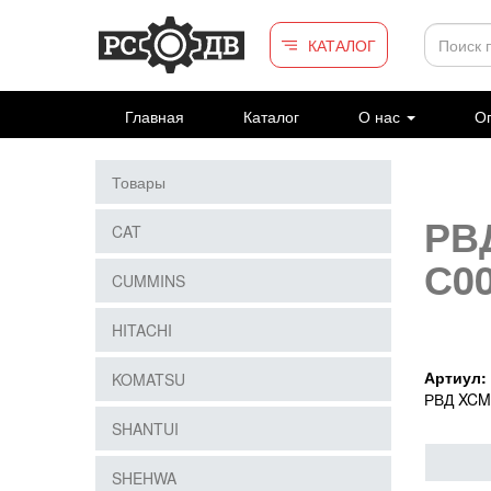
Перейти к основному содержанию
КАТАЛОГ
Главная
Каталог
О нас
Оп
Товары
РВ
CAT
С0
CUMMINS
HITACHI
Артиул:
KOMATSU
РВД XCM
SHANTUI
SHEHWA