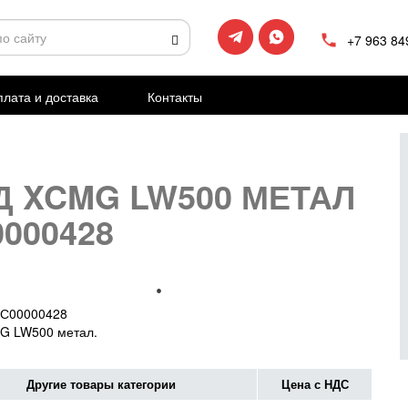
+7 963 84
лата и доставка
Контакты
Д XCMG LW500 МЕТАЛ
0000428
С00000428
G LW500 метал.
Другие товары категории
Цена с НДС