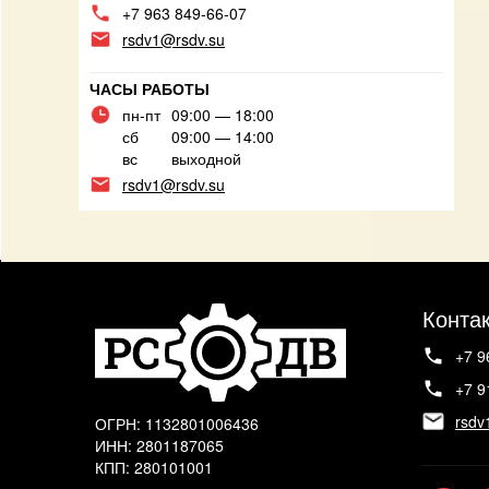
+7 963 849-66-07
rsdv1@rsdv.su
ЧАСЫ РАБОТЫ
пн-пт
09:00 — 18:00
сб
09:00 — 14:00
вс
выходной
rsdv1@rsdv.su
Конта
+7 9
+7 9
rsdv
ОГРН: 1132801006436
ИНН: 2801187065
КПП: 280101001