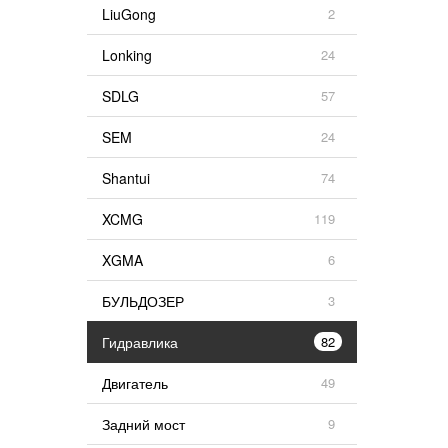
LiuGong
2
Lonking
24
SDLG
57
SEM
24
Shantui
74
XCMG
119
XGMA
6
БУЛЬДОЗЕР
3
Гидравлика
82
Двигатель
49
Задний мост
9