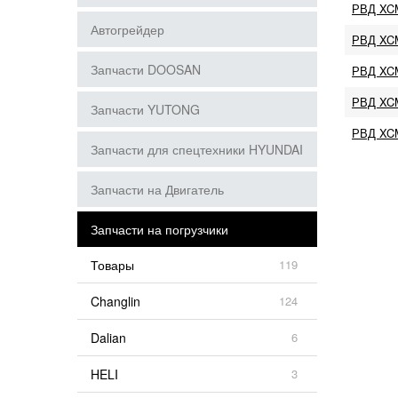
РВД XC
Автогрейдер
РВД XC
Запчасти DOOSAN
РВД XC
РВД XCM
Запчасти YUTONG
РВД XC
Запчасти для спецтехники HYUNDAI
Запчасти на Двигатель
Запчасти на погрузчики
Товары
119
Changlin
124
Dalian
6
HELI
3