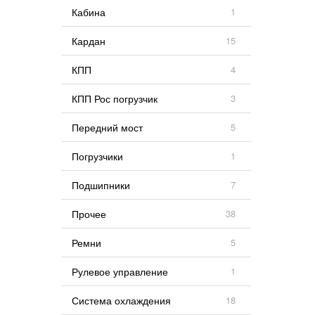
Кабина
1
Кардан
15
КПП
4
КПП Рос погрузчик
3
Передний мост
5
Погрузчики
1
Подшипники
7
Прочее
38
Ремни
5
Рулевое управление
1
Система охлаждения
18