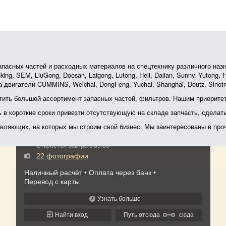
асных частей и расходных материалов на спецтехнику различного назначе
ing, SEM, LiuGong, Doosan, Laigong, Lutong, Heli, Dalian, Sunny, Yutong
 двигатели CUMMINS, Weichai, DongFeng, Yuchai, Shanghai, Deutz, Sin
ить большой ассортимент запасных частей, фильтров. Нашим приоритет
ь в короткие сроки привезти отсутствующую на складе запчасть, сделат
тавляющих, на которых мы строим свой бизнес. Мы заинтересованы в пр