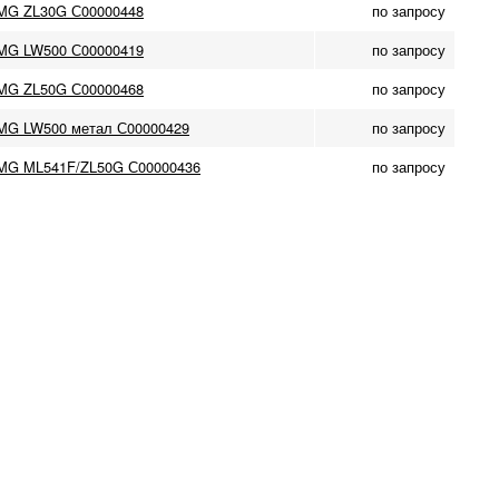
MG ZL30G С00000448
по запросу
MG LW500 С00000419
по запросу
MG ZL50G С00000468
по запросу
G LW500 метал С00000429
по запросу
MG ML541F/ZL50G С00000436
по запросу