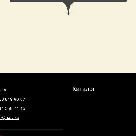
кты
Каталог
63 849-66-07
14 558-74-15
1@rsdv.su