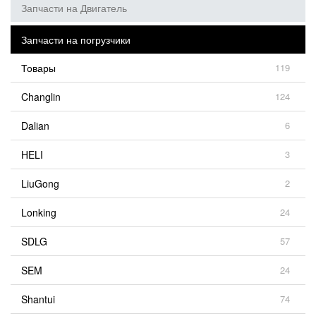
Запчасти на Двигатель
Запчасти на погрузчики
Товары
119
Changlin
124
Dalian
6
HELI
3
LiuGong
2
Lonking
24
SDLG
57
SEM
24
Shantui
74