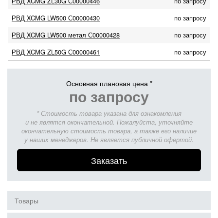
РВД XCMG ZL30G С00000446
по запросу
РВД XCMG LW500 С00000430
по запросу
РВД XCMG LW500 метал С00000428
по запросу
РВД XCMG ZL50G С00000461
по запросу
Основная плановая цена *
по запросу
* Стоимость товара указана для ознакомления
и не являтся окончательной. Пожалуйста, уточняйте
окончательную стоимость товара, а также его наличие
у наших менеджеров. Не является публичной офертой.
Заказать
Товары