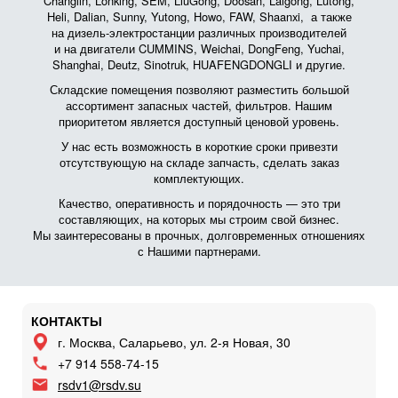
Changlin, Lonking, SEM, LiuGong, Doosan, Laigong, Lutong,
Heli, Dalian, Sunny, Yutong, Howo, FAW, Shaanxi, а также
на дизель-электростанции различных производителей
и на двигатели CUMMINS, Weichai, DongFeng, Yuchai,
Shanghai, Deutz, Sinotruk, HUAFENGDONGLI и другие.
Складские помещения позволяют разместить большой
ассортимент запасных частей, фильтров. Нашим
приоритетом является доступный ценовой уровень.
У нас есть возможность в короткие сроки привезти
отсутствующую на складе запчасть, сделать заказ
комплектующих.
Качество, оперативность и порядочность — это три
составляющих, на которых мы строим свой бизнес.
Мы заинтересованы в прочных, долговременных отношениях
с Нашими партнерами.
КОНТАКТЫ
г. Москва, Саларьево, ул. 2-я Новая, 30
+7 914 558-74-15
rsdv1@rsdv.su