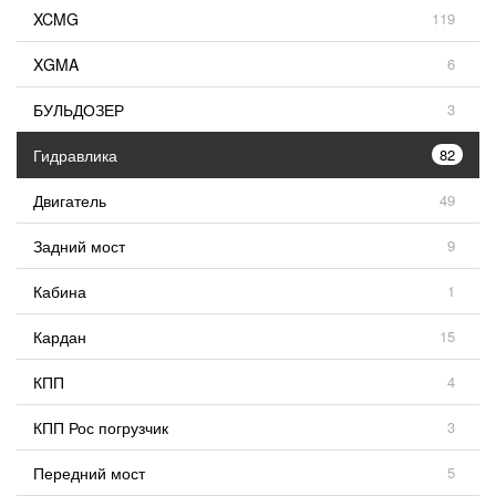
XCMG
119
XGMA
6
БУЛЬДОЗЕР
3
Гидравлика
82
Двигатель
49
Задний мост
9
Кабина
1
Кардан
15
КПП
4
КПП Рос погрузчик
3
Передний мост
5