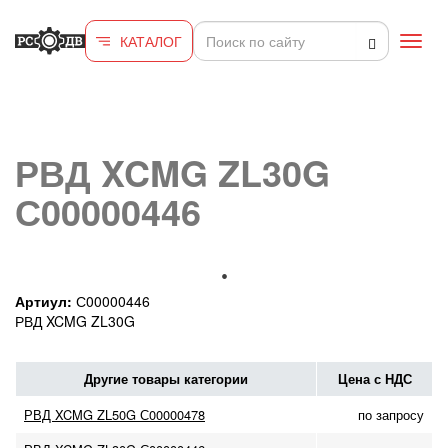
Перейти к основному содержанию
КАТАЛОГ
Toggl
navig
РВД XCMG ZL30G
С00000446
Артиул:
С00000446
РВД XCMG ZL30G
Другие товары категории
Цена с НДС
РВД XCMG ZL50G С00000478
по запросу