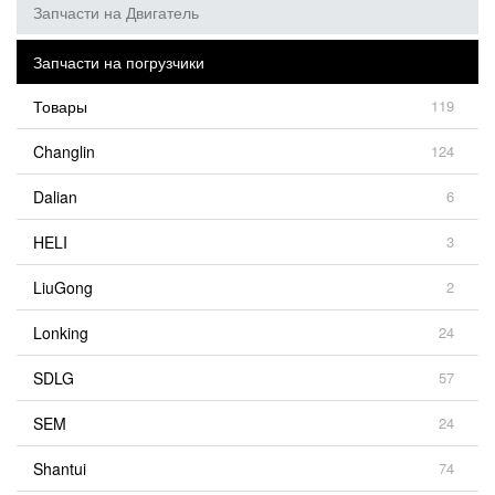
Запчасти на Двигатель
Запчасти на погрузчики
Товары
119
Changlin
124
Dalian
6
HELI
3
LiuGong
2
Lonking
24
SDLG
57
SEM
24
Shantui
74