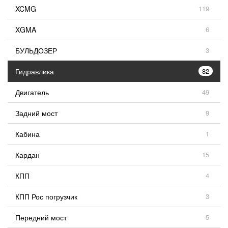
XCMG
119
XGMA
6
БУЛЬДОЗЕР
3
Гидравлика
82
Двигатель
49
Задний мост
9
Кабина
1
Кардан
15
КПП
4
КПП Рос погрузчик
3
Передний мост
5