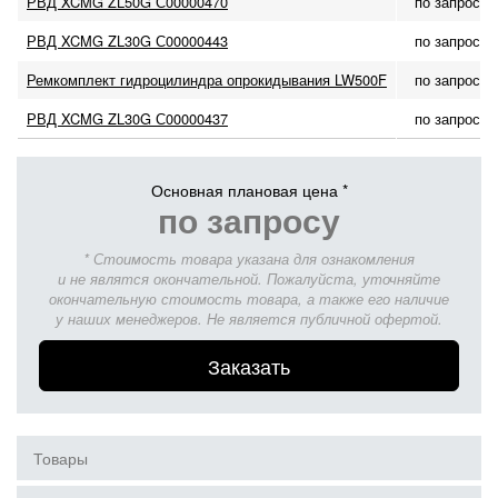
РВД XCMG ZL50G С00000470
по запросу
РВД XCMG ZL30G С00000443
по запросу
Ремкомплект гидроцилиндра опрокидывания LW500F
по запросу
РВД XCMG ZL30G С00000437
по запросу
Основная плановая цена *
по запросу
* Стоимость товара указана для ознакомления
и не являтся окончательной. Пожалуйста, уточняйте
окончательную стоимость товара, а также его наличие
у наших менеджеров. Не является публичной офертой.
Заказать
Товары