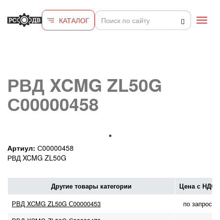
Перейти к основному содержанию
КАТАЛОГ
Toggl
navig
РВД XCMG ZL50G
С00000458
Артиул:
С00000458
РВД XCMG ZL50G
Другие товары категории
Цена с НДС
РВД XCMG ZL50G С00000453
по запросу