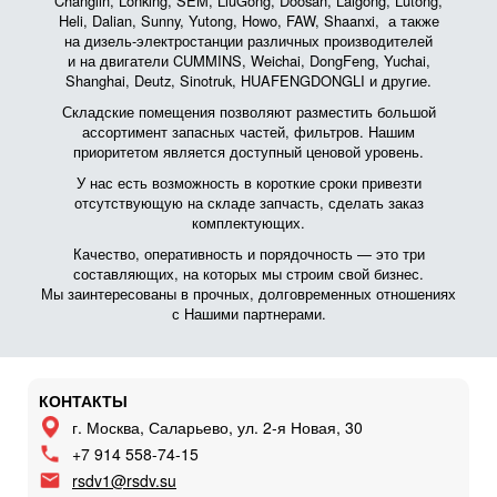
Changlin, Lonking, SEM, LiuGong, Doosan, Laigong, Lutong,
Heli, Dalian, Sunny, Yutong, Howo, FAW, Shaanxi, а также
на дизель-электростанции различных производителей
и на двигатели CUMMINS, Weichai, DongFeng, Yuchai,
Shanghai, Deutz, Sinotruk, HUAFENGDONGLI и другие.
Складские помещения позволяют разместить большой
ассортимент запасных частей, фильтров. Нашим
приоритетом является доступный ценовой уровень.
У нас есть возможность в короткие сроки привезти
отсутствующую на складе запчасть, сделать заказ
комплектующих.
Качество, оперативность и порядочность — это три
составляющих, на которых мы строим свой бизнес.
Мы заинтересованы в прочных, долговременных отношениях
с Нашими партнерами.
КОНТАКТЫ
г. Москва, Саларьево, ул. 2-я Новая, 30
+7 914 558-74-15
rsdv1@rsdv.su