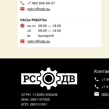
+7 963 849-66-07
rsdv1@rsdv.su
ЧАСЫ РАБОТЫ
пн-пт
09:00 — 18:00
сб
09:00 — 14:00
вс
выходной
rsdv1@rsdv.su
Конта
+7 9
+7 9
rsdv
ОГРН: 1132801006436
ИНН: 2801187065
КПП: 280101001