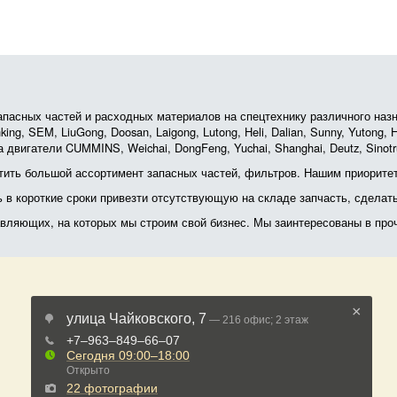
асных частей и расходных материалов на спецтехнику различного назначе
ing, SEM, LiuGong, Doosan, Laigong, Lutong, Heli, Dalian, Sunny, Yutong
 двигатели CUMMINS, Weichai, DongFeng, Yuchai, Shanghai, Deutz, Sin
ить большой ассортимент запасных частей, фильтров. Нашим приоритет
ь в короткие сроки привезти отсутствующую на складе запчасть, сделат
тавляющих, на которых мы строим свой бизнес. Мы заинтересованы в пр