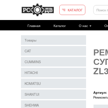
Перейти к основному содержанию
КАТАЛОГ
Главная
Каталог
О нас
Оп
Товары
РЕ
CAT
СУ
CUMMINS
ZL
HITACHI
KOMATSU
Артиул:
SHANTUI
Ремкомп
SHEHWA