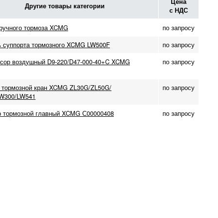
Цена
Другие товары категории
с НДС
ручного тормоза XCMG
по запросу
 суппорта тормозного XCMG LW500F
по запросу
сор воздушный D9-220/D47-000-40+C XCMG
по запросу
 тормозной кран XCMG ZL30G/ZL50G/
по запросу
W300/LW541
 тормозной главный XCMG С00000408
по запросу