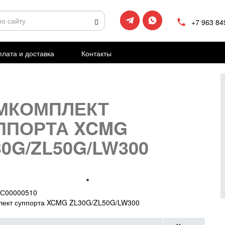
+7 963 84
лата и доставка
Контакты
МКОМПЛЕКТ
ППОРТА XCMG
30G/ZL50G/LW300
С00000510
лект суппорта XCMG ZL30G/ZL50G/LW300