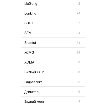
LiuGong
2
Lonking
24
SDLG
57
SEM
24
Shantui
74
XCMG
119
XGMA
6
БУЛЬДОЗЕР
3
Гидравлика
82
Двигатель
49
Задний мост
9