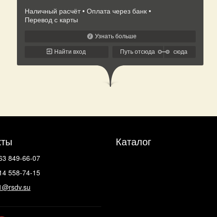
кты
Каталог
63 849-66-07
14 558-74-15
1@rsdv.su