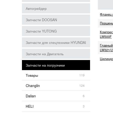
Автогрейдер
Фланец 
Запчасти DOOSAN
Поршень
Запчасти YUTONG
Компрес
LW500F
Запчасти для спецтехники HYUNDAI
Главный
LW321/L
Запчасти на Двигатель
Цилиндр
Запчасти на погрузчики
Товары
119
Changlin
124
Dalian
6
HELI
3