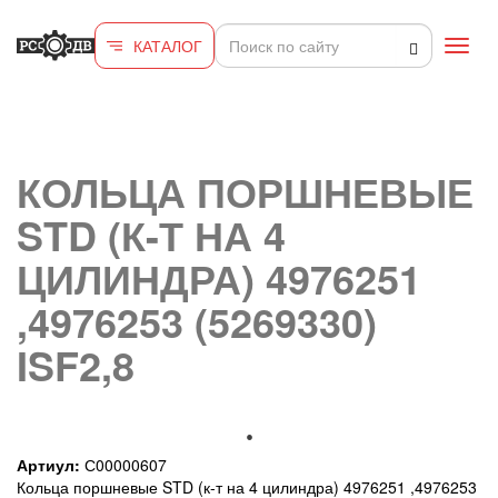
Перейти к основному содержанию
КАТАЛОГ
Toggl
navig
КОЛЬЦА ПОРШНЕВЫЕ
STD (К-Т НА 4
ЦИЛИНДРА) 4976251
,4976253 (5269330)
ISF2,8
Артиул:
С00000607
Кольца поршневые STD (к-т на 4 цилиндра) 4976251 ,4976253