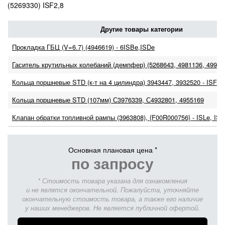
(5269330) ISF2,8
Другие товары категории
Прокладка ГБЦ (V=6.7) (4946619) - 6ISBe,ISDe
Гаситель крутильных колебаний (демпфер) (5268643, 4981136, 499113
Кольца поршневые STD (к-т на 4 цилиндра) 3943447, 3932520 - ISF 3,
Кольца поршневые STD (107мм) С3976339, С4932801, 4955169
Клапан обратки топливной рампы (3963808), {F00R000756} - ISLe, ISB
Основная плановая цена *
по запросу
* Стоимость товара указана для ознакомления
и не являтся окончательной. Пожалуйста, уточняйте
окончательную стоимость товара, а также его наличие
у наших менеджеров. Не является публичной офертой.