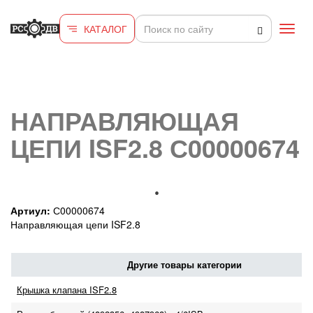
Перейти к основному содержанию
КАТАЛОГ
Toggl
navig
НАПРАВЛЯЮЩАЯ
ЦЕПИ ISF2.8 С00000674
Артиул:
С00000674
Направляющая цепи ISF2.8
Другие товары категории
Крышка клапана ISF2.8