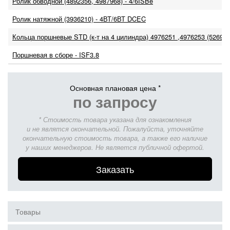
Ролик обводной (4892356, 4987968) - 4/6ISBe
Ролик натяжной (3936210) - 4ВТ/6ВТ DCEC
Кольца поршневые STD (к-т на 4 цилиндра) 4976251 ,4976253 (526933
Поршневая в сборе - ISF3.8
Основная плановая цена *
по запросу
* Стоимость товара указана для ознакомления
и не являтся окончательной. Пожалуйста, уточняйте
окончательную стоимость товара, а также его наличие
у наших менеджеров. Не является публичной офертой.
Заказать
Товары