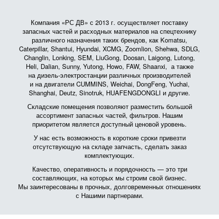
Компания «РС ДВ» с 2013 г. осуществляет поставку
запасных частей и расходных материалов на спецтехнику
различного назначения таких брендов, как Komatsu,
Caterpillar, Shantui, Hyundai, XCMG, Zoomlion, Shehwa, SDLG,
Changlin, Lonking, SEM, LiuGong, Doosan, Laigong, Lutong,
Heli, Dalian, Sunny, Yutong, Howo, FAW, Shaanxi, а также
на дизель-электростанции различных производителей
и на двигатели CUMMINS, Weichai, DongFeng, Yuchai,
Shanghai, Deutz, Sinotruk, HUAFENGDONGLI и другие.
Складские помещения позволяют разместить большой
ассортимент запасных частей, фильтров. Нашим
приоритетом является доступный ценовой уровень.
У нас есть возможность в короткие сроки привезти
отсутствующую на складе запчасть, сделать заказ
комплектующих.
Качество, оперативность и порядочность — это три
составляющих, на которых мы строим свой бизнес.
Мы заинтересованы в прочных, долговременных отношениях
с Нашими партнерами.