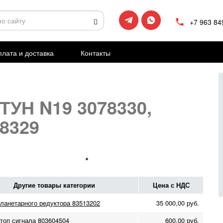
+7 963 84
лата и доставка
Контакты
УН N19 3078330,
8329
Другие товары категории
Цена с НДС
планетарного редуктора 83513202
35 000,00 руб.
стоп сигнала 803604504
600,00 руб.