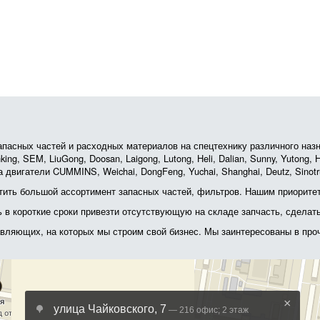
асных частей и расходных материалов на спецтехнику различного назначе
ing, SEM, LiuGong, Doosan, Laigong, Lutong, Heli, Dalian, Sunny, Yutong
 двигатели CUMMINS, Weichai, DongFeng, Yuchai, Shanghai, Deutz, Sin
ить большой ассортимент запасных частей, фильтров. Нашим приоритет
ь в короткие сроки привезти отсутствующую на складе запчасть, сделат
тавляющих, на которых мы строим свой бизнес. Мы заинтересованы в пр