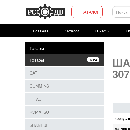
Перейти к основному содержанию
КАТАЛОГ
Главная
Каталог
О нас
Оп
Товары
ШАТ
Товары
1264
307
CAT
CUMMINS
HITACHI
KOMATSU
корпус 
SHANTUI
датчик 