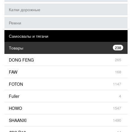
Катки дорожные
Ремни
Самосвалы и тягачи
Товары
238
DONG FENG
265
FAW
168
FOTON
1147
Fuller
4
HOWO
1547
SHAANXI
1490