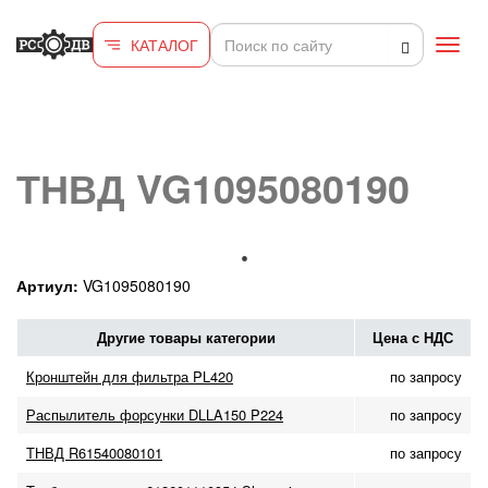
Перейти к основному содержанию
КАТАЛОГ
Toggl
navig
ТНВД VG1095080190
Артиул:
VG1095080190
Другие товары категории
Цена с НДС
Кронштейн для фильтра PL420
по запросу
Распылитель форсунки DLLA150 P224
по запросу
ТНВД R61540080101
по запросу