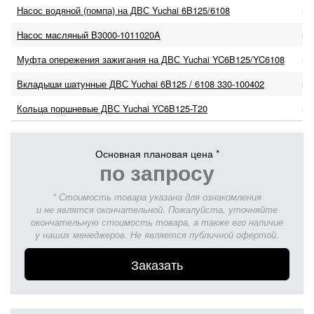
Насос водяной (помпа) на ДВС Yuchai 6B125/6108
по
Насос масляный B3000-1011020A
по
Муфта опережения зажигания на ДВС Yuchai YC6B125/YC6108
по
Вкладыши шатунные ДВС Yuchai 6B125 / 6108 330-100402
по
Кольца поршневые ДВС Yuchai YC6B125-T20
по
Основная плановая цена *
по запросу
* Стоимость товара указана для ознакомления
и не являтся окончательной. Пожалуйста, уточняйте
окончательную стоимость товара, а также его наличие
у наших менеджеров. Не является публичной офертой.
Заказать