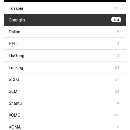
Товары
119
Changlin
124
Dalian
6
HELI
3
LiuGong
2
Lonking
24
SDLG
57
SEM
24
Shantui
74
XCMG
119
XGMA
6