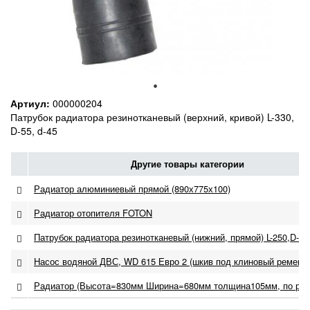
Артиул:
000000204
Патрубок радиатора резинотканевый (верхний, кривой) L-330,
D-55, d-45
Другие товары категории
Радиатор алюминиевый прямой (890х775х100)
Радиатор отопителя FOTON
Патрубок радиатора резинотканевый (нижний, прямой) L-250,D-62
Насос водяной ДВС, WD 615 Евро 2 (шкив под клиновый ремень),
Радиатор (Высота=830мм Ширина=680мм толщина105мм, по рам