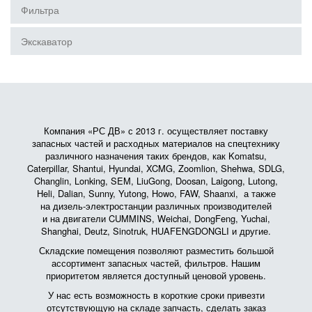
Фильтра
Экскаватор
Компания «РС ДВ» с 2013 г. осуществляет поставку
запасных частей и расходных материалов на спецтехнику
различного назначения таких брендов, как Komatsu,
Caterpillar, Shantui, Hyundai, XCMG, Zoomlion, Shehwa, SDLG,
Changlin, Lonking, SEM, LiuGong, Doosan, Laigong, Lutong,
Heli, Dalian, Sunny, Yutong, Howo, FAW, Shaanxi, а также
на дизель-электростанции различных производителей
и на двигатели CUMMINS, Weichai, DongFeng, Yuchai,
Shanghai, Deutz, Sinotruk, HUAFENGDONGLI и другие.
Складские помещения позволяют разместить большой
ассортимент запасных частей, фильтров. Нашим
приоритетом является доступный ценовой уровень.
У нас есть возможность в короткие сроки привезти
отсутствующую на складе запчасть, сделать заказ