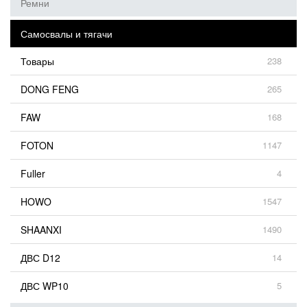
Ремни
Самосвалы и тягачи
Товары
238
DONG FENG
265
FAW
168
FOTON
1147
Fuller
4
HOWO
1547
SHAANXI
1490
ДВС D12
14
ДВС WP10
5