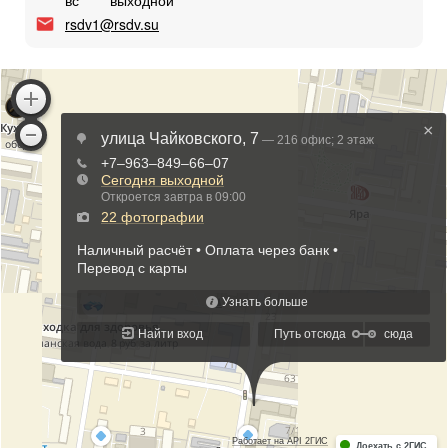
вс
выходной
rsdv1@rsdv.su