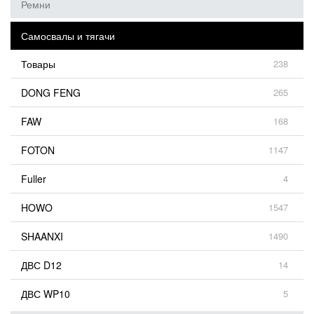
Ремни
Самосвалы и тягачи
Товары
238
DONG FENG
265
FAW
168
FOTON
1147
Fuller
4
HOWO
1547
SHAANXI
1490
ДВС D12
14
ДВС WP10
5