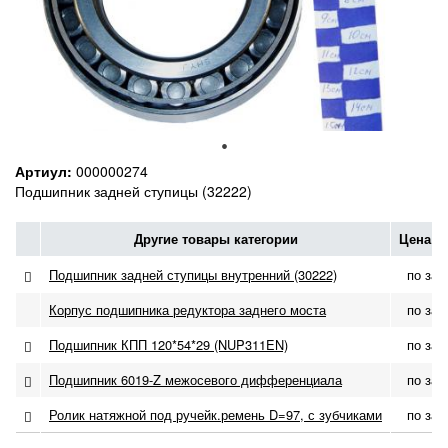
Артиул:
000000274
Подшипник задней ступицы (32222)
Другие товары категории
Цена с
Подшипник задней ступицы внутренний (30222)
по зап
Корпус подшипника редуктора заднего моста
по зап
Подшипник КПП 120*54*29 (NUP311EN)
по зап
Подшипник 6019-Z межосевого дифференциала
по зап
Ролик натяжной под ручейк.ремень D=97, с зубчиками
по зап