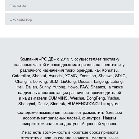
Фильтра
Экскаватор
Компания «РС ДВ» с 2013 г. осуществляет поставку
запасных частей и расходных материалов на спецтехнику
различного назначения таких брендов, как Komatsu,
Caterpillar, Shantui, Hyundai, XCMG, Zoomlion, Shehwa, SDLG,
Changlin, Lonking, SEM, LiuGong, Doosan, Laigong, Lutong,
Heli, Dalian, Sunny, Yutong, Howo, FAW, Shaanxi, а также
на дизель-электростанции различных производителей
и на двигатели CUMMINS, Weichai, DongFeng, Yuchai,
Shanghai, Deutz, Sinotruk, HUAFENGDONGLI и другие.
Складские помещения позволяют разместить большой
ассортимент запасных частей, фильтров. Нашим
приоритетом является доступный ценовой уровень.
У нас есть возможность в короткие сроки привезти
отсутствующую на складе запчасть, сделать заказ