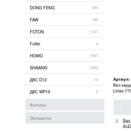
DONG FENG
265
FAW
168
FOTON
1147
Fuller
4
HOWO
1547
SHAANXI
1490
Артиул:
ДВС D12
14
Вал кард
Lmax-770
ДВС WP10
5
Фильтра
Экскаватор
Вал
d=27