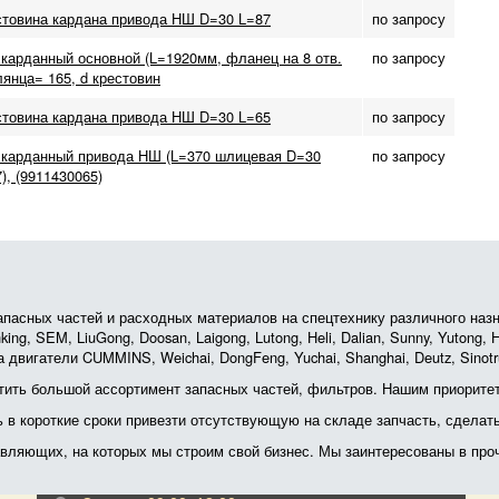
стовина кардана привода НШ D=30 L=87
по запросу
карданный основной (L=1920мм, фланец на 8 отв.
по запросу
янца= 165, d крестовин
стовина кардана привода НШ D=30 L=65
по запросу
 карданный привода НШ (L=370 шлицевая D=30
по запросу
), (9911430065)
асных частей и расходных материалов на спецтехнику различного назначе
ing, SEM, LiuGong, Doosan, Laigong, Lutong, Heli, Dalian, Sunny, Yutong
 двигатели CUMMINS, Weichai, DongFeng, Yuchai, Shanghai, Deutz, Sin
ить большой ассортимент запасных частей, фильтров. Нашим приоритет
ь в короткие сроки привезти отсутствующую на складе запчасть, сделат
тавляющих, на которых мы строим свой бизнес. Мы заинтересованы в пр