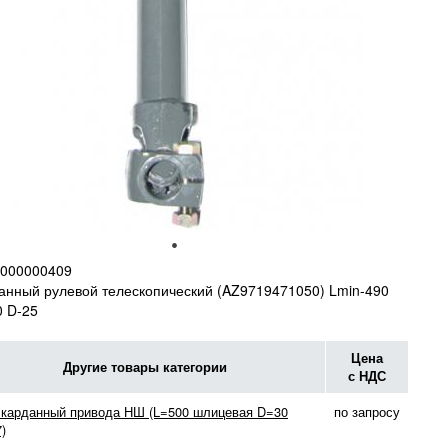
000000409
анный рулевой телескопический (AZ9719471050) Lmin-490
 D-25
Цена
Другие товары категории
с НДС
 карданный привода НШ (L=500 шлицевая D=30
по запросу
)