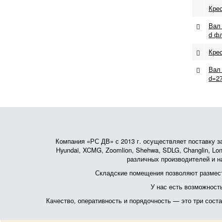
Кре
Вал 
d фл
Кре
Вал
d=27
Компания «РС ДВ» с 2013 г. осуществляет поставку зап
Hyundai, XCMG, Zoomlion, Shehwa, SDLG, Changlin, Lonk
различных производителей и на
Складские помещения позволяют размест
У нас есть возможност
Качество, оперативность и порядочность — это три сос