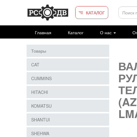
Перейти к основному содержанию
КАТАЛОГ
Главная
Каталог
О нас
Оп
Товары
ВА
CAT
РУ
CUMMINS
ТЕ
HITACHI
(AZ
KOMATSU
LMA
SHANTUI
SHEHWA