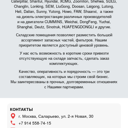
Caterpillar, Shantui, Hyundai, XCMG, Zoomlion, Shehwa, SDLG,
Changlin, Lonking, SEM, LiuGong, Doosan, Laigong, Lutong,
Heli, Dalian, Sunny, Yutong, Howo, FAW, Shaanxi, а также
на дизель-электростанции различных производителей
и на двигатели CUMMINS, Weichai, DongFeng, Yuchai,
Shanghai, Deutz, Sinotruk, HUAFENGDONGLI и другие.
Складские помещения позволяют разместить большой
ассортимент запасных частей, фильтров. Нашим
приоритетом является доступный ценовой уровень.
У нас есть возможность в короткие сроки привезти
отсутствующую на складе запчасть, сделать заказ
комплектующих.
Качество, оперативность и порядочность — это три
составляющих, на которых мы строим свой бизнес.
Мы заинтересованы в прочных, долговременных отношениях
с Нашими партнерами.
КОНТАКТЫ
г. Москва, Саларьево, ул. 2-я Новая, 30
+7 914 558-74-15