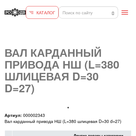
Перейти к основному содержанию
КАТАЛОГ
Toggl
navig
ВАЛ КАРДАННЫЙ
ПРИВОДА НШ (L=380
ШЛИЦЕВАЯ D=30
D=27)
Артиул:
000002343
Вал карданный привода НШ (L=380 шлицевая D=30 d=27)
Другие товары категории