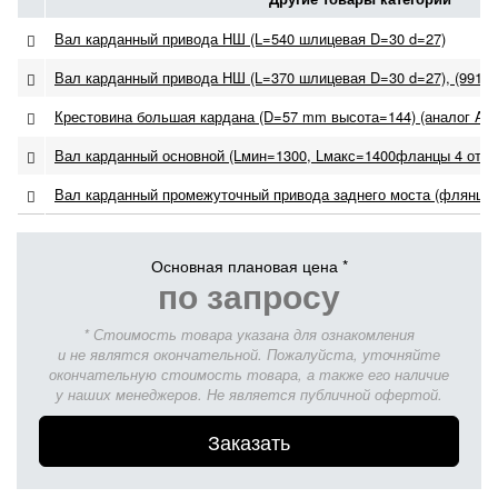
Вал карданный привода НШ (L=540 шлицевая D=30 d=27)
Вал карданный привода НШ (L=370 шлицевая D=30 d=27), (99114
Крестовина большая кардана (D=57 mm высота=144) (аналог AZ
Вал карданный основной (Lмин=1300, Lмакс=1400фланцы 4 отв 
Вал карданный промежуточный привода заднего моста (флянцы 
Основная плановая цена *
по запросу
* Стоимость товара указана для ознакомления
и не являтся окончательной. Пожалуйста, уточняйте
окончательную стоимость товара, а также его наличие
у наших менеджеров. Не является публичной офертой.
Заказать