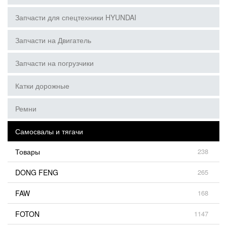
Запчасти для спецтехники HYUNDAI
Запчасти на Двигатель
Запчасти на погрузчики
Катки дорожные
Ремни
Самосвалы и тягачи
Товары
238
DONG FENG
265
FAW
168
FOTON
1147