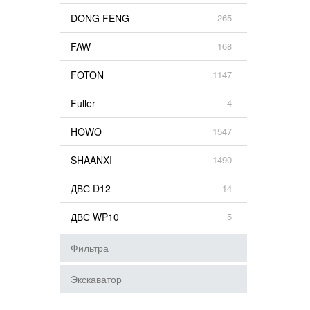
DONG FENG
265
FAW
168
FOTON
1147
Fuller
4
HOWO
1547
SHAANXI
1490
ДВС D12
14
ДВС WP10
5
Фильтра
Экскаватор