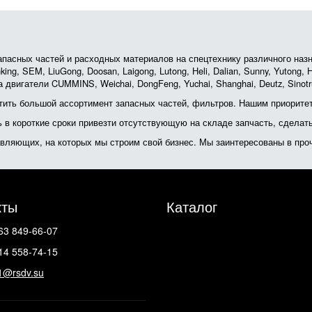
асных частей и расходных материалов на спецтехнику различного назначе
ing, SEM, LiuGong, Doosan, Laigong, Lutong, Heli, Dalian, Sunny, Yutong
 двигатели CUMMINS, Weichai, DongFeng, Yuchai, Shanghai, Deutz, Sin
ить большой ассортимент запасных частей, фильтров. Нашим приоритет
ь в короткие сроки привезти отсутствующую на складе запчасть, сделат
тавляющих, на которых мы строим свой бизнес. Мы заинтересованы в пр
кты
Каталог
63 849-66-07
14 558-74-15
1@rsdv.su