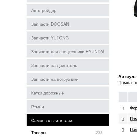
Автогрейдер
Запчасти DOOSAN
Запчасти YUTONG
Запчасти для спецтехники HYUNDAI
Запчасти на Двигатель
Артиул:
Запчасти на погрузчики
Помпа т
Катки дорожные
Ремни
Фор
Пом
Самосвалы и тягачи
Пом
Товары
238