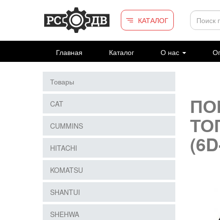
Перейти к основному содержанию
КАТАЛОГ
Главная
Каталог
О нас
Оп
Товары
ПО
CAT
ТО
CUMMINS
(6D
HITACHI
KOMATSU
SHANTUI
SHEHWA