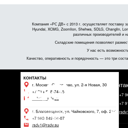
Компания «РС ДВ» с 2013 г. осуществляет поставку зап
Hyundai, XCMG, Zoomlion, Shehwa, SDLG, Changlin, Lonk
различных производителей и на
Складские помещения позволяют размест
У нас есть возможност
Качество, оперативность и порядочность — это три сос
КОНТАКТЫ
Конта
г. Москва, Саларьево, ул. 2-я Новая, 30
+7 914 558-74-15
+7 9
rsdv1@rsdv.su
+7 9
г. Благовещенск, ул. Чайковского, 7, оф. 216
rsdv
ОГРН: 1132801006436
ИНН: 2801187065
+7 963 849-66-07
КПП: 280101001
rsdv1@rsdv.su