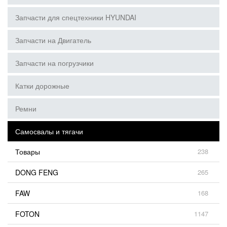
Запчасти для спецтехники HYUNDAI
Запчасти на Двигатель
Запчасти на погрузчики
Катки дорожные
Ремни
Самосвалы и тягачи
Товары
238
DONG FENG
265
FAW
168
FOTON
1147