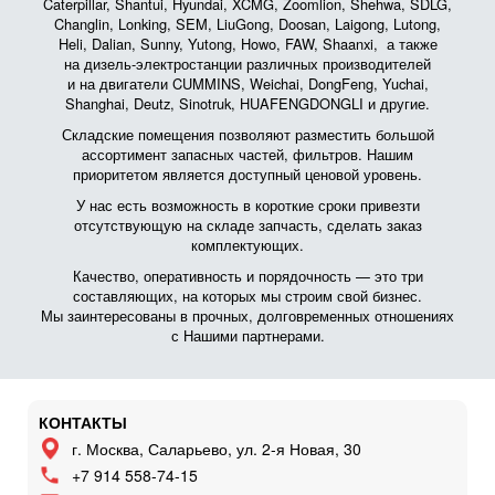
Caterpillar, Shantui, Hyundai, XCMG, Zoomlion, Shehwa, SDLG,
Changlin, Lonking, SEM, LiuGong, Doosan, Laigong, Lutong,
Heli, Dalian, Sunny, Yutong, Howo, FAW, Shaanxi, а также
на дизель-электростанции различных производителей
и на двигатели CUMMINS, Weichai, DongFeng, Yuchai,
Shanghai, Deutz, Sinotruk, HUAFENGDONGLI и другие.
Складские помещения позволяют разместить большой
ассортимент запасных частей, фильтров. Нашим
приоритетом является доступный ценовой уровень.
У нас есть возможность в короткие сроки привезти
отсутствующую на складе запчасть, сделать заказ
комплектующих.
Качество, оперативность и порядочность — это три
составляющих, на которых мы строим свой бизнес.
Мы заинтересованы в прочных, долговременных отношениях
с Нашими партнерами.
КОНТАКТЫ
г. Москва, Саларьево, ул. 2-я Новая, 30
+7 914 558-74-15