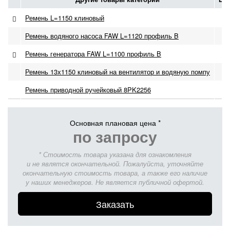
Ремень L=1150 клиновый
по
Ремень водяного насоса FAW L=1120 профиль B
по
Ремень генератора FAW L=1100 профиль B
по
Ремень 13х1150 клиновый на вентилятор и водяную помпу
по
Ремень приводной ручейковый 8PK2256
по
Основная плановая цена *
по запросу
* Стоимость товара указана для ознакомления
и не являтся окончательной. Пожалуйста, уточняйте
окончательную стоимость товара, а также его наличие
у наших менеджеров. Не является публичной офертой.
Заказать