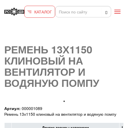
Перейти к основному содержанию
КАТАЛОГ
Toggl
navig
РЕМЕНЬ 13Х1150
КЛИНОВЫЙ НА
ВЕНТИЛЯТОР И
ВОДЯНУЮ ПОМПУ
Артиул:
000001089
Ремень 13х1150 клиновый на вентилятор и водяную помпу
Другие товары категории
Це