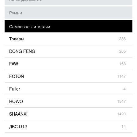
Ремни
Самосвалы и тягачи
Товары
238
DONG FENG
265
FAW
168
FOTON
1147
Fuller
4
HOWO
1547
SHAANXI
1490
ДВС D12
14