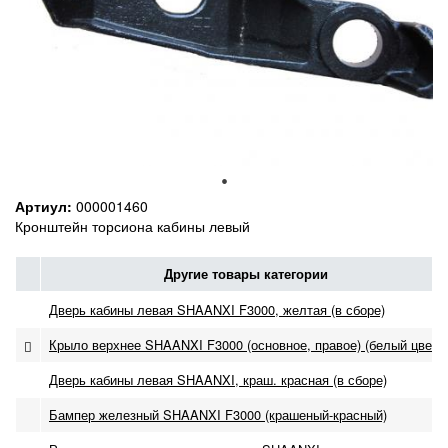
Артиул:
000001460
Кронштейн торсиона кабины левый
Другие товары категории
Дверь кабины левая SHAANXI F3000, желтая (в сборе)
Крыло верхнее SHAANXI F3000 (основное, правое) (белый цвет)
Дверь кабины левая SHAANXI, краш. красная (в сборе)
Бампер железный SHAANXI F3000 (крашеный-красный)