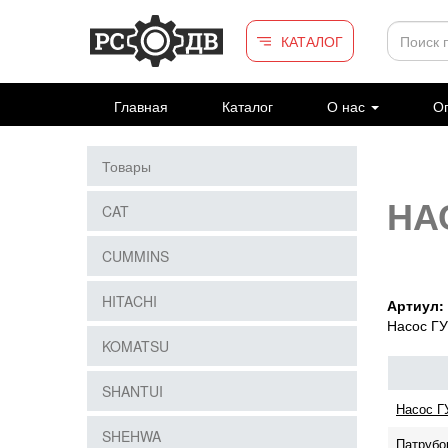
Перейти к основному содержанию
КАТАЛОГ
Главная
Каталог
О нас
Оп
Товары
НА
CAT
CUMMINS
HITACHI
Артиул:
Насос Г
KOMATSU
SHANTUI
Насос Г
SHEHWA
Патрубо