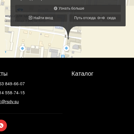
кты
Каталог
63 849-66-07
14 558-74-15
1@rsdv.su