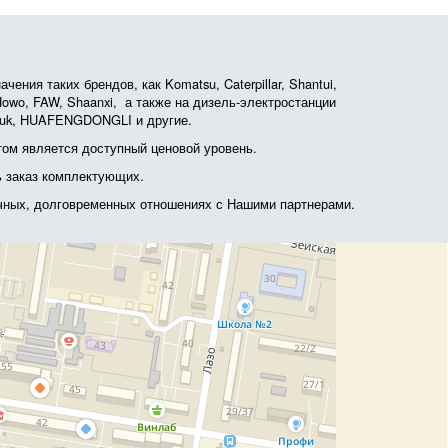
ния таких брендов, как Komatsu, Caterpillar, Shantui,
, Howo, FAW, Shaanxi, а также на дизель-электростанции
otruk, HUAFENGDONGLI и другие.
ом является доступный ценовой уровень.
ь заказ комплектующих.
очных, долговременных отношениях с Нашими партнерами.