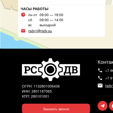
ЧАСЫ РАБОТЫ
пн-пт
09:00 — 18:00
сб
09:00 — 14:00
вс
выходной
rsdv1@rsdv.su
Конта
+7 9
+7 9
rsdv
ОГРН: 1132801006436
ИНН: 2801187065
КПП: 280101001
Заказать звонок