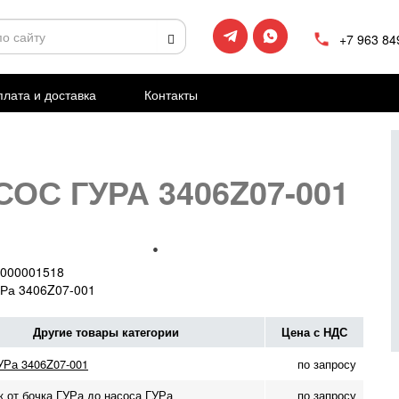
+7 963 84
лата и доставка
Контакты
СОС ГУРА 3406Z07-001
000001518
УРа 3406Z07-001
Другие товары категории
Цена с НДС
УРа 3406Z07-001
по запросу
к от бочка ГУРа до насоса ГУРа
по запросу