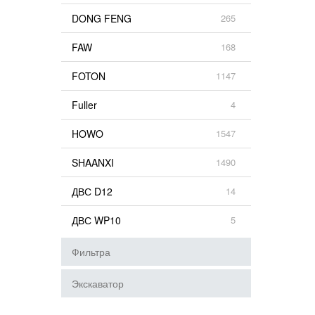
DONG FENG
265
FAW
168
FOTON
1147
Fuller
4
HOWO
1547
SHAANXI
1490
ДВС D12
14
ДВС WP10
5
Фильтра
Экскаватор