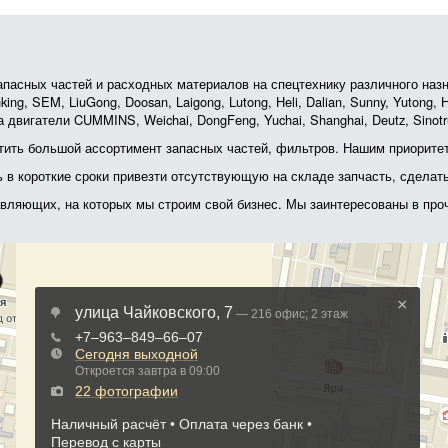
асных частей и расходных материалов на спецтехнику различного назначе
ing, SEM, LiuGong, Doosan, Laigong, Lutong, Heli, Dalian, Sunny, Yutong
 двигатели CUMMINS, Weichai, DongFeng, Yuchai, Shanghai, Deutz, Sin
ить большой ассортимент запасных частей, фильтров. Нашим приоритет
ь в короткие сроки привезти отсутствующую на складе запчасть, сделат
тавляющих, на которых мы строим свой бизнес. Мы заинтересованы в пр