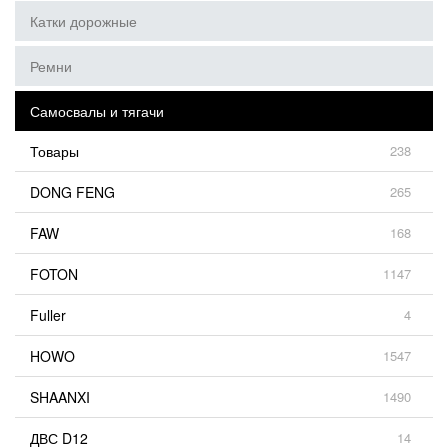
Катки дорожные
Ремни
Самосвалы и тягачи
Товары
238
DONG FENG
265
FAW
168
FOTON
1147
Fuller
4
HOWO
1547
SHAANXI
1490
ДВС D12
14