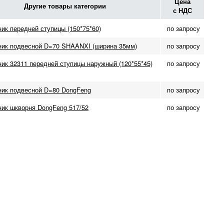
Цена
Другие товары категории
с НДС
ик передней ступицы (150*75*60)
по запросу
ик подвесной D=70 SHAANXI (ширина 35мм)
по запросу
ик 32311 передней ступицы наружный (120*55*45)
по запросу
ик подвесной D=80 DongFeng
по запросу
ик шкворня DongFeng 517/52
по запросу