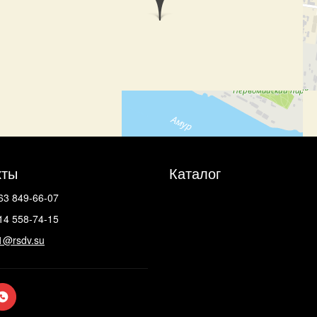
кты
Каталог
63 849-66-07
14 558-74-15
1@rsdv.su