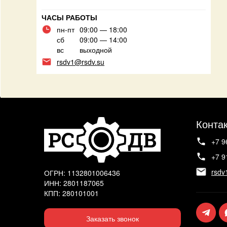
ЧАСЫ РАБОТЫ
пн-пт
09:00 — 18:00
сб
09:00 — 14:00
вс
выходной
rsdv1@rsdv.su
Конта
+7 9
+7 9
rsdv
ОГРН: 1132801006436
ИНН: 2801187065
КПП: 280101001
Заказать звонок