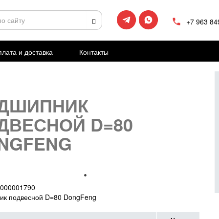
+7 963 84
лата и доставка
Контакты
ДШИПНИК
ДВЕСНОЙ D=80
NGFENG
000001790
ик подвесной D=80 DongFeng