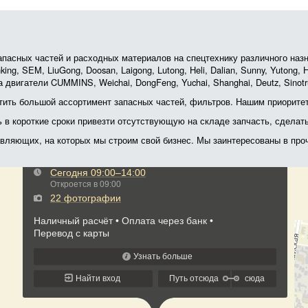
асных частей и расходных материалов на спецтехнику различного назначе
ing, SEM, LiuGong, Doosan, Laigong, Lutong, Heli, Dalian, Sunny, Yutong
 двигатели CUMMINS, Weichai, DongFeng, Yuchai, Shanghai, Deutz, Sin
ить большой ассортимент запасных частей, фильтров. Нашим приоритет
ь в короткие сроки привезти отсутствующую на складе запчасть, сделат
тавляющих, на которых мы строим свой бизнес. Мы заинтересованы в пр