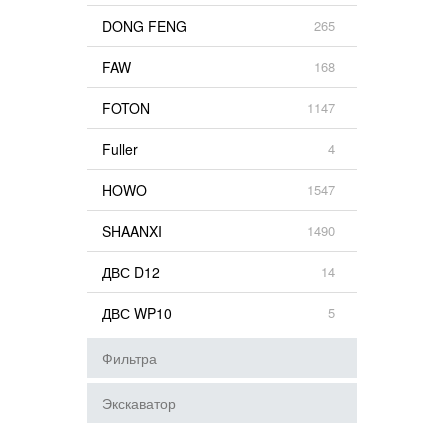
DONG FENG
265
FAW
168
FOTON
1147
Fuller
4
HOWO
1547
SHAANXI
1490
ДВС D12
14
ДВС WP10
5
Фильтра
Экскаватор