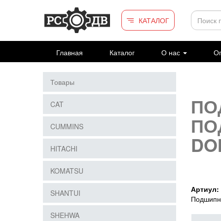
Перейти к основному содержанию
КАТАЛОГ
Главная
Каталог
О нас
Оп
Товары
ПО
CAT
ПО
CUMMINS
DO
HITACHI
KOMATSU
Артиул:
SHANTUI
Подшипн
SHEHWA