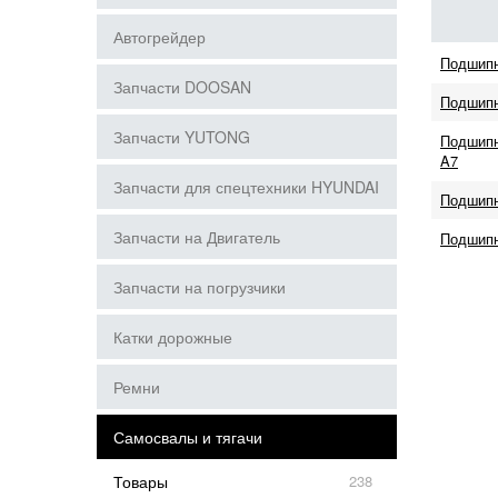
Автогрейдер
Подшипн
Запчасти DOOSAN
Подшипн
Запчасти YUTONG
Подшипн
A7
Запчасти для спецтехники HYUNDAI
Подшипн
Запчасти на Двигатель
Подшипн
Запчасти на погрузчики
Катки дорожные
Ремни
Самосвалы и тягачи
Товары
238