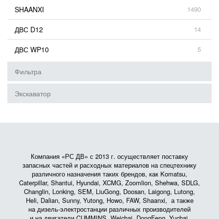
SHAANXI
1490
ДВС D12
14
ДВС WP10
5
Фильтра
Экскаватор
Компания «РС ДВ» с 2013 г. осуществляет поставку
запасных частей и расходных материалов на спецтехнику
различного назначения таких брендов, как Komatsu,
Caterpillar, Shantui, Hyundai, XCMG, Zoomlion, Shehwa, SDLG,
Changlin, Lonking, SEM, LiuGong, Doosan, Laigong, Lutong,
Heli, Dalian, Sunny, Yutong, Howo, FAW, Shaanxi, а также
на дизель-электростанции различных производителей
и на двигатели CUMMINS, Weichai, DongFeng, Yuchai,