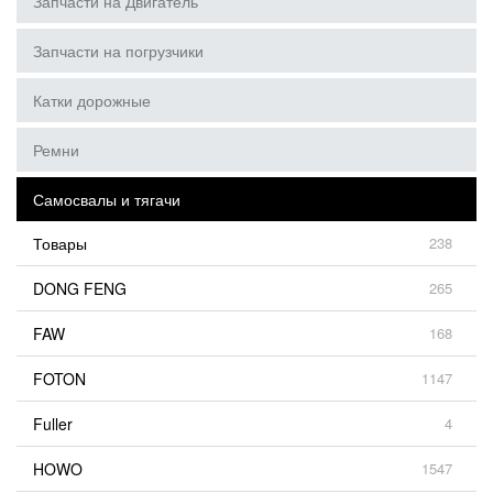
Запчасти на Двигатель
Запчасти на погрузчики
Катки дорожные
Ремни
Самосвалы и тягачи
Товары
238
DONG FENG
265
FAW
168
FOTON
1147
Fuller
4
HOWO
1547