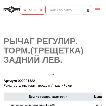
Перейти к основному содержанию
КАТАЛОГ
Toggl
navig
РЫЧАГ РЕГУЛИР.
ТОРМ.(ТРЕЩЕТКА)
ЗАДНИЙ ЛЕВ.
Артиул:
000001822
Рычаг регулир. торм.(трещетка) задний лев.
Другие товары категории
Цена с
Шланг тормозной передний L=700
по зап