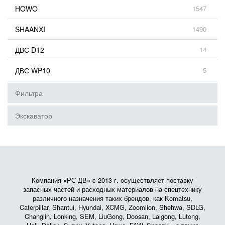
HOWO
1547
SHAANXI
1490
ДВС D12
14
ДВС WP10
5
Фильтра
Экскаватор
Компания «РС ДВ» с 2013 г. осуществляет поставку
запасных частей и расходных материалов на спецтехнику
различного назначения таких брендов, как Komatsu,
Caterpillar, Shantui, Hyundai, XCMG, Zoomlion, Shehwa, SDLG,
Changlin, Lonking, SEM, LiuGong, Doosan, Laigong, Lutong,