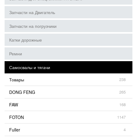
Запчасти на Двигатель
Запчасти на погрузчики
Катки дорожные
Ремни
Самосвалы и тягачи
Товары
238
DONG FENG
265
FAW
168
FOTON
1147
Fuller
4