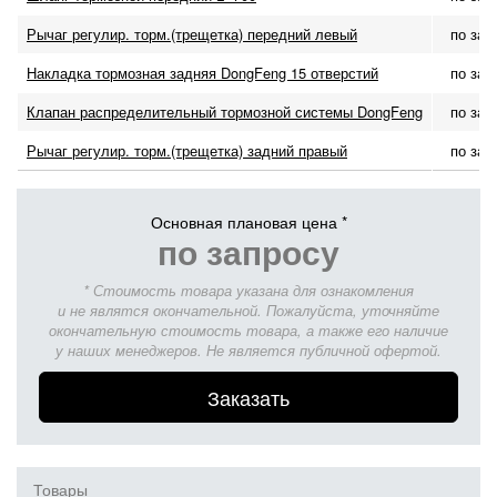
Рычаг регулир. торм.(трещетка) передний левый
по зап
Накладка тормозная задняя DongFeng 15 отверстий
по зап
Клапан распределительный тормозной системы DongFeng
по зап
Рычаг регулир. торм.(трещетка) задний правый
по зап
Основная плановая цена *
по запросу
* Стоимость товара указана для ознакомления
и не являтся окончательной. Пожалуйста, уточняйте
окончательную стоимость товара, а также его наличие
у наших менеджеров. Не является публичной офертой.
Заказать
Товары