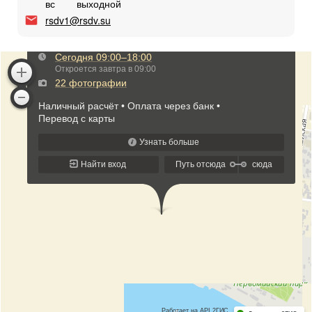
вс
выходной
rsdv1@rsdv.su