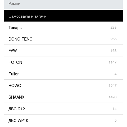
Ремни
Самосвалы и тягачи
Товары
238
DONG FENG
265
FAW
168
FOTON
1147
Fuller
4
HOWO
1547
SHAANXI
1490
ДВС D12
14
ДВС WP10
5