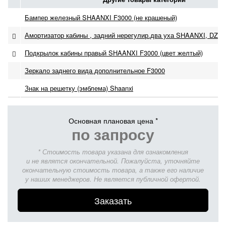
Бампер железный SHAANXI F3000 (не крашеный)
Амортизатор кабины , задний нерегулир.два уха SHAANXI, DZ16
Подкрылок кабины правый SHAANXI F3000 (цвет желтый)
Зеркало заднего вида дополнительное F3000
Знак на решетку (эмблема) Shaanxi
Основная плановая цена *
по запросу
* Стоимость товара указана для ознакомления
и не являтся окончательной. Пожалуйста, уточняйте
окончательную стоимость товара, а также его наличие
у наших менеджеров. Не является публичной офертой.
Заказать