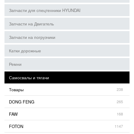
Запчасти для спецтехники HYUNDAI
Запчасти на Двигатель
Запчасти на погрузчики
Катки дорожные
Ремни
Самосвалы и тягачи
Товары
238
DONG FENG
265
FAW
168
FOTON
1147