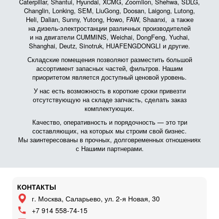
Caterpillar, Shantui, Hyundai, XCMG, Zoomlion, Shehwa, SDLG,
Changlin, Lonking, SEM, LiuGong, Doosan, Laigong, Lutong,
Heli, Dalian, Sunny, Yutong, Howo, FAW, Shaanxi, а также
на дизель-электростанции различных производителей
и на двигатели CUMMINS, Weichai, DongFeng, Yuchai,
Shanghai, Deutz, Sinotruk, HUAFENGDONGLI и другие.
Складские помещения позволяют разместить большой
ассортимент запасных частей, фильтров. Нашим
приоритетом является доступный ценовой уровень.
У нас есть возможность в короткие сроки привезти
отсутствующую на складе запчасть, сделать заказ
комплектующих.
Качество, оперативность и порядочность — это три
составляющих, на которых мы строим свой бизнес.
Мы заинтересованы в прочных, долговременных отношениях
с Нашими партнерами.
КОНТАКТЫ
г. Москва, Саларьево, ул. 2-я Новая, 30
+7 914 558-74-15