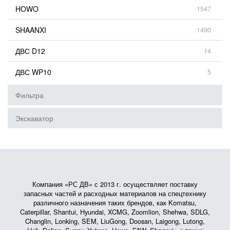
HOWO
1547
SHAANXI
1490
ДВС D12
14
ДВС WP10
5
Фильтра
Экскаватор
Компания «РС ДВ» с 2013 г. осуществляет поставку
запасных частей и расходных материалов на спецтехнику
различного назначения таких брендов, как Komatsu,
Caterpillar, Shantui, Hyundai, XCMG, Zoomlion, Shehwa, SDLG,
Changlin, Lonking, SEM, LiuGong, Doosan, Laigong, Lutong,