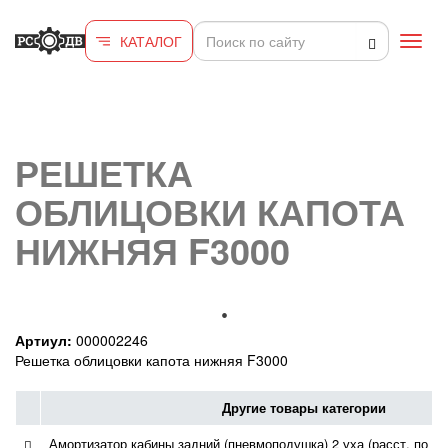
Перейти к основному содержанию
КАТАЛОГ
Toggl
navig
РЕШЕТКА
ОБЛИЦОВКИ КАПОТА
НИЖНЯЯ F3000
Артиул:
000002246
Решетка облицовки капота нижняя F3000
Другие товары категории
Амортизатор кабины задний (пневмоподушка) 2 уха (расст. по це