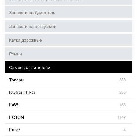
Запчасти на Двигатель
Запчасти на погрузчики
Катки дорожные
Ремни
Самосвалы и тягачи
Товары
238
DONG FENG
265
FAW
168
FOTON
1147
Fuller
4