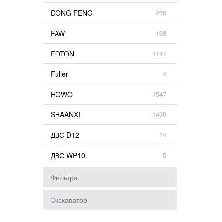
DONG FENG
265
FAW
168
FOTON
1147
Fuller
4
HOWO
1547
SHAANXI
1490
ДВС D12
14
ДВС WP10
5
Фильтра
Экскаватор