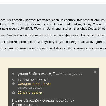
асных частей и расходных материалов на спецтехнику различного назначе
ing, SEM, LiuGong, Doosan, Laigong, Lutong, Heli, Dalian, Sunny, Yutong
 двигатели CUMMINS, Weichai, DongFeng, Yuchai, Shanghai, Deutz, Sin
ить большой ассортимент запасных частей, фильтров. Нашим приоритет
ь в короткие сроки привезти отсутствующую на складе запчасть, сделат
тавляющих, на которых мы строим свой бизнес. Мы заинтересованы в пр