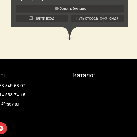
кты
Каталог
63 849-66-07
14 558-74-15
1@rsdv.su