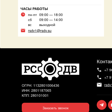
ЧАСЫ РАБОТЫ
пн-пт
09:00 — 18:00
сб
09:00 — 14:00
вс
выходной
rsdv1@rsdv.su
Конта
+7 9
+7 9
rsdv
ОГРН: 1132801006436
ИНН: 2801187065
КПП: 280101001
Заказать звонок