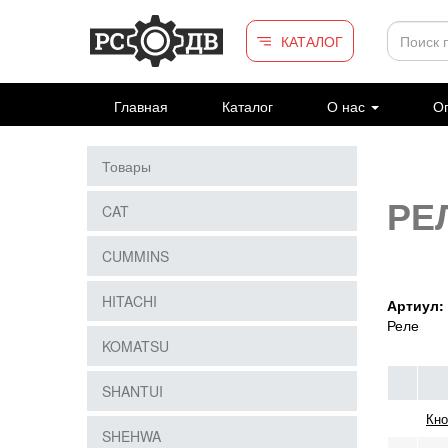
Перейти к основному содержанию
КАТАЛОГ
Главная
Каталог
О нас
Оп
Товары
РЕ
CAT
CUMMINS
HITACHI
Артиул:
Реле
KOMATSU
SHANTUI
Кно
SHEHWA