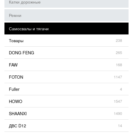
Катки дорожные
Ремни
Самосвалы и тягачи
Товары
238
DONG FENG
265
FAW
168
FOTON
1147
Fuller
4
HOWO
1547
SHAANXI
1490
ДВС D12
14