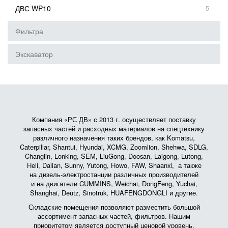
ДВС WP10
5
Фильтра
Экскаватор
Компания «РС ДВ» с 2013 г. осуществляет поставку
запасных частей и расходных материалов на спецтехнику
различного назначения таких брендов, как Komatsu,
Caterpillar, Shantui, Hyundai, XCMG, Zoomlion, Shehwa, SDLG,
Changlin, Lonking, SEM, LiuGong, Doosan, Laigong, Lutong,
Heli, Dalian, Sunny, Yutong, Howo, FAW, Shaanxi, а также
на дизель-электростанции различных производителей
и на двигатели CUMMINS, Weichai, DongFeng, Yuchai,
Shanghai, Deutz, Sinotruk, HUAFENGDONGLI и другие.
Складские помещения позволяют разместить большой
ассортимент запасных частей, фильтров. Нашим
приоритетом является доступный ценовой уровень.