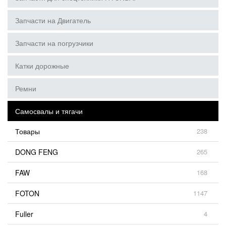
Запчасти на Двигатель
Запчасти на погрузчики
Катки дорожные
Ремни
Самосвалы и тягачи
Товары
238
DONG FENG
265
FAW
168
FOTON
1147
Fuller
4