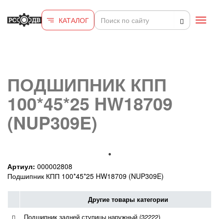
Перейти к основному содержанию
КАТАЛОГ
Toggl
navig
ПОДШИПНИК КПП
100*45*25 HW18709
(NUP309E)
Артиул:
000002808
Подшипник КПП 100*45*25 HW18709 (NUP309E)
Другие товары категории
Подшипник задней ступицы наружный (32222)