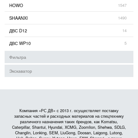
HOWO
1547
SHAANXI
1490
ДВС D12
14
ДВС WP10
5
Фильтра
Экскаватор
Компания «РС ДВ» с 2013 г. осуществляет поставку
запасных частей и расходных материалов на спецтехнику
различного назначения таких брендов, как Komatsu,
Caterpillar, Shantui, Hyundai, XCMG, Zoomlion, Shehwa, SDLG,
Changlin, Lonking, SEM, LiuGong, Doosan, Laigong, Lutong,