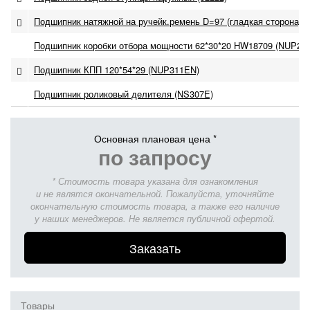
Подшипник натяжной на ручейк.ремень D=97 (гладкая сторона)
Подшипник коробки отбора мощности 62*30*20 HW18709 (NUP20
Подшипник КПП 120*54*29 (NUP311EN)
Подшипник роликовый делителя (NS307E)
Основная плановая цена *
по запросу
* Стоимость товара указана для ознакомления
и не являтся окончательной. Пожалуйста, уточняйте
окончательную стоимость товара, а также его наличие
у наших менеджеров. Не является публичной офертой.
Заказать
Товары