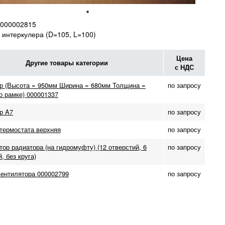
000002815
 интеркулера (D=105, L=100)
Цена
Другие товары категории
с НДС
р (Высота = 950мм Ширина = 680мм Толщина =
по запросу
о рамке) 000001337
р A7
по запросу
термостата верхняя
по запросу
ор радиатора (на гидромуфту) (12 отверстий, 6
по запросу
, без круга)
ентилятора 000002799
по запросу