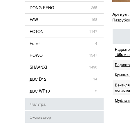
DONG FENG
265
Артиул:
FAW
168
Патрубок
FOTON
1147
Fuller
4
Радиато
105мм п
HOWO
1547
Радиато
SHAANXI
1490
Крышка 
ДВС D12
14
Вентилят
лопастей
ДВС WP10
5
Муфта в
Фильтра
Экскаватор