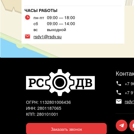
ЧАСЫ РАБОТЫ
пн-пт
09:00 — 18:00
сб
09:00 — 14:00
вс
выходной
rsdv1@rsdv.su
Конта
+7 9
+7 9
rsdv
ОГРН: 1132801006436
ИНН: 2801187065
КПП: 280101001
Заказать звонок