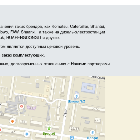
ния таких брендов, как Komatsu, Caterpillar, Shantui,
, Howo, FAW, Shaanxi, а также на дизель-электростанции
otruk, HUAFENGDONGLI и другие.
ом является доступный ценовой уровень.
ь заказ комплектующих.
очных, долговременных отношениях с Нашими партнерами.