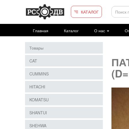
Перейти к основному содержанию
КАТАЛОГ
Главная
Каталог
О нас
Оп
Товары
ПА
CAT
(D=
CUMMINS
HITACHI
KOMATSU
SHANTUI
SHEHWA