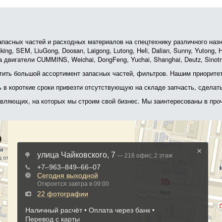
асных частей и расходных материалов на спецтехнику различного назначе
ing, SEM, LiuGong, Doosan, Laigong, Lutong, Heli, Dalian, Sunny, Yutong
 двигатели CUMMINS, Weichai, DongFeng, Yuchai, Shanghai, Deutz, Sin
ить большой ассортимент запасных частей, фильтров. Нашим приоритет
ь в короткие сроки привезти отсутствующую на складе запчасть, сделат
тавляющих, на которых мы строим свой бизнес. Мы заинтересованы в пр