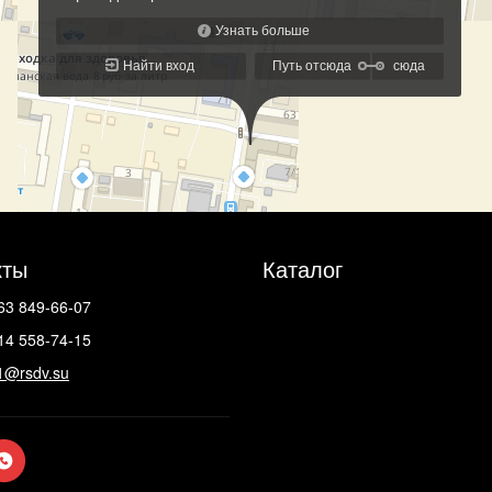
кты
Каталог
63 849-66-07
14 558-74-15
1@rsdv.su