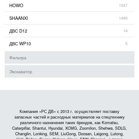
HOWO
1547
SHAANXI
1490
ДВС D12
14
ДВС WP10
5
Фильтра
Экскаватор
Компания «РС ДВ» с 2013 г. осуществляет поставку
запасных частей и расходных материалов на спецтехнику
различного назначения таких брендов, как Komatsu,
Caterpillar, Shantui, Hyundai, XCMG, Zoomlion, Shehwa, SDLG,
Changlin, Lonking, SEM, LiuGong, Doosan, Laigong, Lutong,