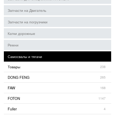
Запчасти на Двигатель
Запчасти на погрузчики
Катки дорожные
Ремни
Самосвалы и тягачи
Товары
238
DONG FENG
265
FAW
168
FOTON
1147
Fuller
4