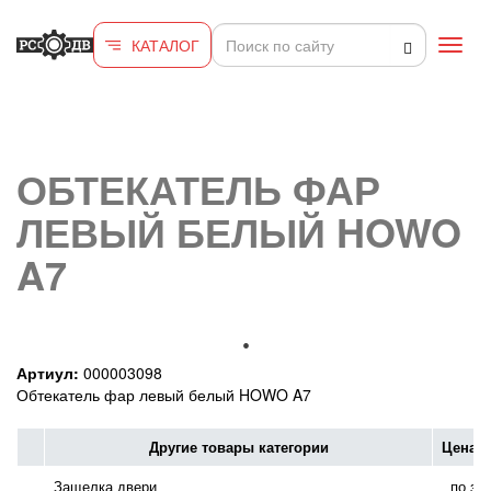
Перейти к основному содержанию
КАТАЛОГ
Toggl
navig
ОБТЕКАТЕЛЬ ФАР
ЛЕВЫЙ БЕЛЫЙ HOWO
A7
Артиул:
000003098
Обтекатель фар левый белый HOWO A7
Другие товары категории
Цена с
Защелка двери
по за