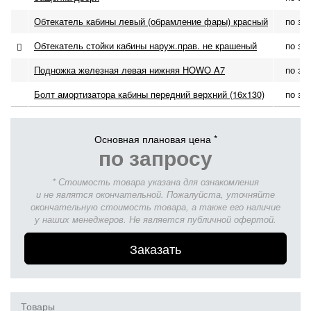
Обтекатель кабины левый (обрамление фары) красный
по за
Обтекатель стойки кабины наруж.прав. не крашеный
по за
Подножка железная левая нижняя HOWO A7
по за
Болт амортизатора кабины передний верхний (16х130)
по за
Основная плановая цена *
по запросу
* Стоимость товара указана для ознакомления
и не являтся окончательной. Пожалуйста, уточняйте
окончательную стоимость товара, а также его наличие
у наших менеджеров. Не является публичной офертой.
Заказать
Товары