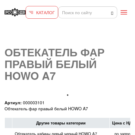
Перейти к основному содержанию
КАТАЛОГ
Toggl
navig
ОБТЕКАТЕЛЬ ФАР
ПРАВЫЙ БЕЛЫЙ
HOWO A7
Артиул:
000003101
Обтекатель фар правый белый HOWO A7
Другие товары категории
Цена с НДС
Обтекатель кабины левый черный HOWO A7
по запросу