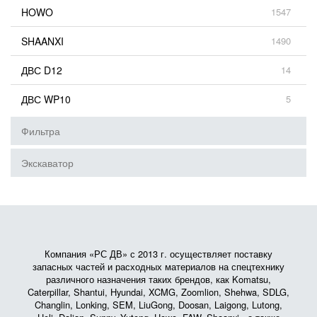
HOWO
1547
SHAANXI
1490
ДВС D12
14
ДВС WP10
5
Фильтра
Экскаватор
Компания «РС ДВ» с 2013 г. осуществляет поставку
запасных частей и расходных материалов на спецтехнику
различного назначения таких брендов, как Komatsu,
Caterpillar, Shantui, Hyundai, XCMG, Zoomlion, Shehwa, SDLG,
Changlin, Lonking, SEM, LiuGong, Doosan, Laigong, Lutong,