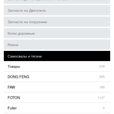
Запчасти на Двигатель
Запчасти на погрузчики
Катки дорожные
Ремни
Самосвалы и тягачи
Товары
238
DONG FENG
265
FAW
168
FOTON
1147
Fuller
4