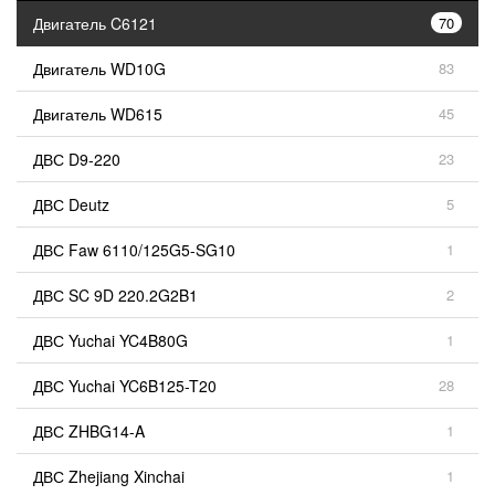
Двигатель C6121
70
Двигатель WD10G
83
Двигатель WD615
45
ДВС D9-220
23
ДВС Deutz
5
ДВС Faw 6110/125G5-SG10
1
ДВС SC 9D 220.2G2B1
2
ДВС Yuchai YC4B80G
1
ДВС Yuchai YC6B125-T20
28
ДВС ZHBG14-A
1
ДВС Zhejiang Xinchai
1