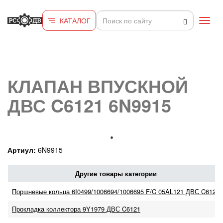
Перейти к основному содержанию
КАТАЛОГ
Toggl
navig
КЛАПАН ВПУСКНОЙ
ДВС C6121 6N9915
Артиул:
6N9915
Другие товары категории
Поршневые кольца 6I0499/1006694/1006695 F/C 05AL121 ДВС C6121
Прокладка коллектора 9Y1979 ДВС C6121