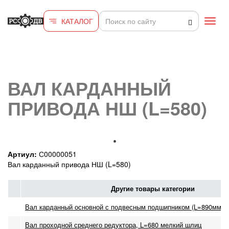
Перейти к основному содержанию
КАТАЛОГ
Toggl
navig
ВАЛ КАРДАННЫЙ
ПРИВОДА НШ (L=580)
Артиул:
С00000051
Вал карданный привода НШ (L=580)
Другие товары категории
Вал карданный основной с подвесным подшипником (L=890мм, 4 
Вал проходной среднего редуктора, L=680 мелкий шлиц