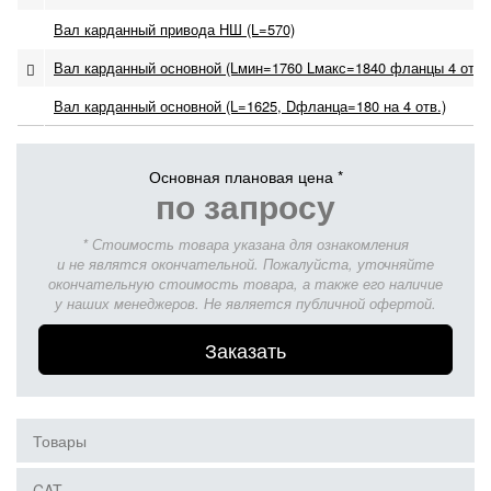
Вал карданный привода НШ (L=570)
Вал карданный основной (Lмин=1760 Lмакс=1840 фланцы 4 отв 
Вал карданный основной (L=1625, Dфланца=180 на 4 отв.)
Основная плановая цена *
по запросу
* Стоимость товара указана для ознакомления
и не являтся окончательной. Пожалуйста, уточняйте
окончательную стоимость товара, а также его наличие
у наших менеджеров. Не является публичной офертой.
Заказать
Товары
CAT