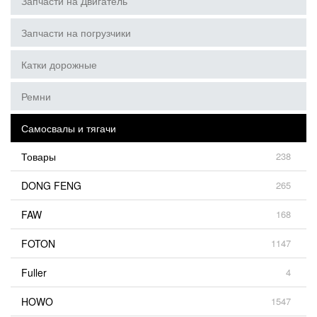
Запчасти на Двигатель
Запчасти на погрузчики
Катки дорожные
Ремни
Самосвалы и тягачи
Товары
238
DONG FENG
265
FAW
168
FOTON
1147
Fuller
4
HOWO
1547