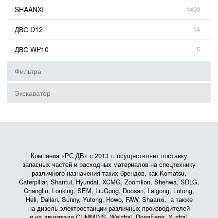
SHAANXI
1490
ДВС D12
14
ДВС WP10
5
Фильтра
Экскаватор
Компания «РС ДВ» с 2013 г. осуществляет поставку
запасных частей и расходных материалов на спецтехнику
различного назначения таких брендов, как Komatsu,
Caterpillar, Shantui, Hyundai, XCMG, Zoomlion, Shehwa, SDLG,
Changlin, Lonking, SEM, LiuGong, Doosan, Laigong, Lutong,
Heli, Dalian, Sunny, Yutong, Howo, FAW, Shaanxi, а также
на дизель-электростанции различных производителей
и на двигатели CUMMINS, Weichai, DongFeng, Yuchai,