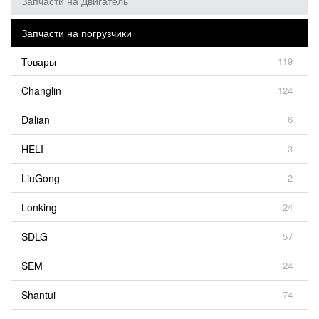
Запчасти на Двигатель
Запчасти на погрузчики
Товары
119
Changlin
124
Dalian
6
HELI
3
LiuGong
2
Lonking
24
SDLG
57
SEM
24
Shantui
74