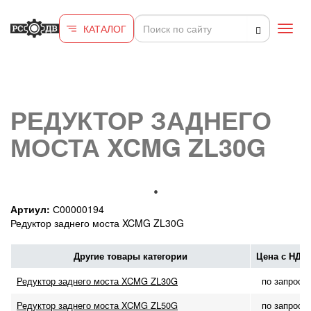
Перейти к основному содержанию
КАТАЛОГ
Toggl
navig
РЕДУКТОР ЗАДНЕГО
МОСТА XCMG ZL30G
Артиул:
С00000194
Редуктор заднего моста XCMG ZL30G
Другие товары категории
Цена с НДС
Редуктор заднего моста XCMG ZL30G
по запросу
Редуктор заднего моста XCMG ZL50G
по запросу