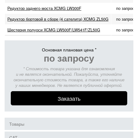
Редуктор заднего моста XCMG LW300F
по запросу
Редуктор бортовой в сборе (4 сателита) XCMG ZL50G
по запросу
Шестерня полуоси XCMG LW500F/LW541F/ZL50G
по запросу
Основная плановая цена *
по запросу
* Стоимость товара указана для ознакомления
и не являтся окончательной. Пожалуйста, уточняйте
окончательную стоимость товара, а также его наличие
у наших менеджеров. Не является публичной офертой.
Заказать
Товары
CAT