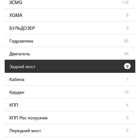
XCMG
119
XGMA
6
БУЛЬДОЗЕР
3
Гидравлика
82
Двигатель
49
Задний мост
9
Кабина
1
Кардан
15
КПП
4
КПП Рос погрузчик
3
Передний мост
5