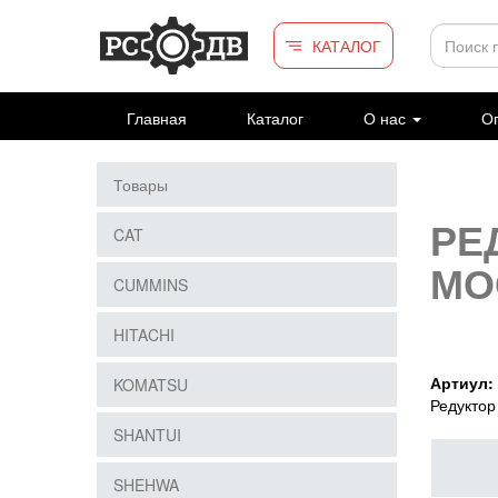
Перейти к основному содержанию
КАТАЛОГ
Главная
Каталог
О нас
Оп
Товары
РЕ
CAT
МО
CUMMINS
HITACHI
Артиул:
KOMATSU
Редуктор
SHANTUI
SHEHWA