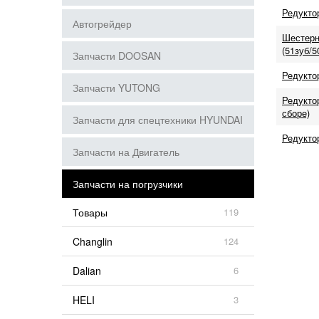
Редукто
Автогрейдер
Шестерн
(51зуб/5
Запчасти DOOSAN
Редукто
Запчасти YUTONG
Редукто
сборе)
Запчасти для спецтехники HYUNDAI
Редукто
Запчасти на Двигатель
Запчасти на погрузчики
Товары
119
Changlin
124
Dalian
6
HELI
3