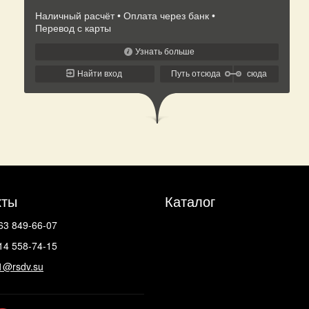
кты
Каталог
63 849-66-07
14 558-74-15
1@rsdv.su