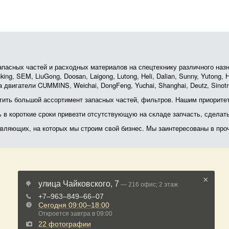
асных частей и расходных материалов на спецтехнику различного назначе
ing, SEM, LiuGong, Doosan, Laigong, Lutong, Heli, Dalian, Sunny, Yutong
 двигатели CUMMINS, Weichai, DongFeng, Yuchai, Shanghai, Deutz, Sin
ить большой ассортимент запасных частей, фильтров. Нашим приоритет
ь в короткие сроки привезти отсутствующую на складе запчасть, сделат
тавляющих, на которых мы строим свой бизнес. Мы заинтересованы в пр