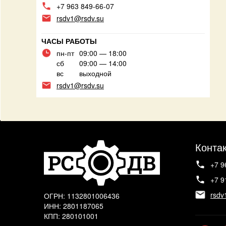
+7 963 849-66-07
rsdv1@rsdv.su
ЧАСЫ РАБОТЫ
пн-пт
09:00 — 18:00
сб
09:00 — 14:00
вс
выходной
rsdv1@rsdv.su
Конта
+7 9
+7 9
rsdv
ОГРН: 1132801006436
ИНН: 2801187065
КПП: 280101001