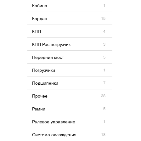
Кабина
1
Кардан
15
КПП
4
КПП Рос погрузчик
3
Передний мост
5
Погрузчики
1
Подшипники
7
Прочее
38
Ремни
5
Рулевое управление
1
Система охлаждения
18