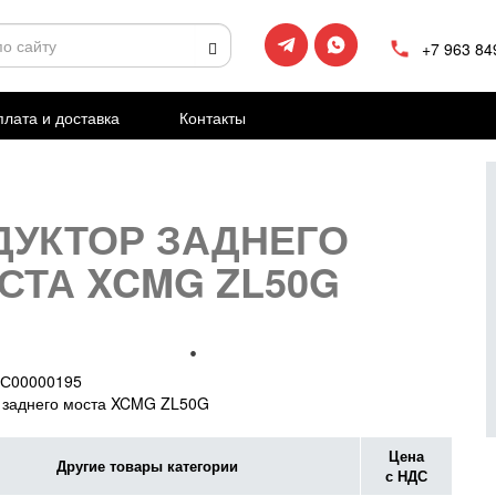
+7 963 84
лата и доставка
Контакты
ДУКТОР ЗАДНЕГО
СТА XCMG ZL50G
С00000195
 заднего моста XCMG ZL50G
Цена
Другие товары категории
с НДС