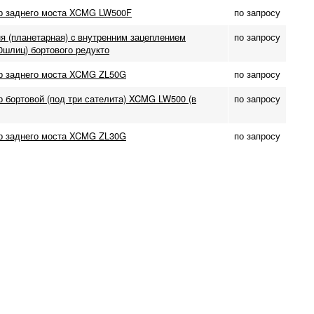
р заднего моста XCMG LW500F
по запросу
я (планетарная) c внутренним зацеплением
по запросу
0шлиц) бортового редукто
р заднего моста XCMG ZL50G
по запросу
р бортовой (под три сателита) XCMG LW500 (в
по запросу
р заднего моста XCMG ZL30G
по запросу