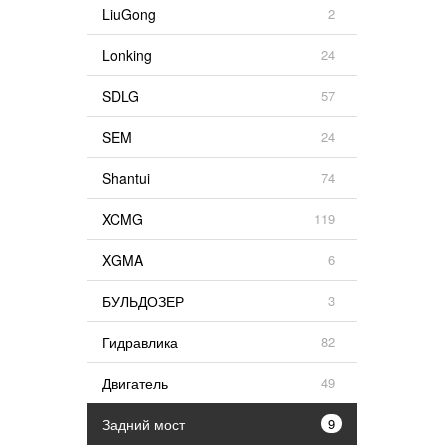
LiuGong
2
Lonking
24
SDLG
57
SEM
24
Shantui
74
XCMG
119
XGMA
6
БУЛЬДОЗЕР
3
Гидравлика
82
Двигатель
49
Задний мост
9