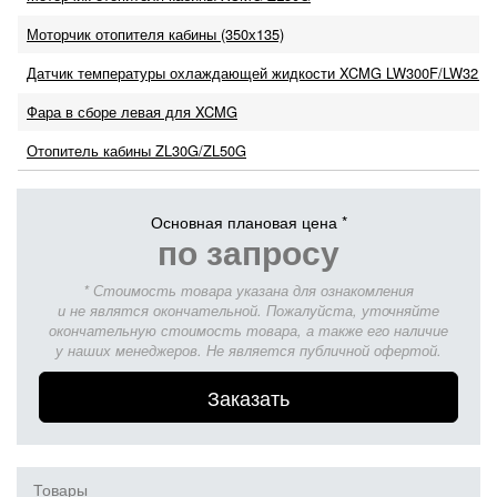
Моторчик отопителя кабины (350х135)
Датчик температуры охлаждающей жидкости XCMG LW300F/LW321
Фара в сборе левая для XCMG
Отопитель кабины ZL30G/ZL50G
Основная плановая цена *
по запросу
* Стоимость товара указана для ознакомления
и не являтся окончательной. Пожалуйста, уточняйте
окончательную стоимость товара, а также его наличие
у наших менеджеров. Не является публичной офертой.
Заказать
Товары