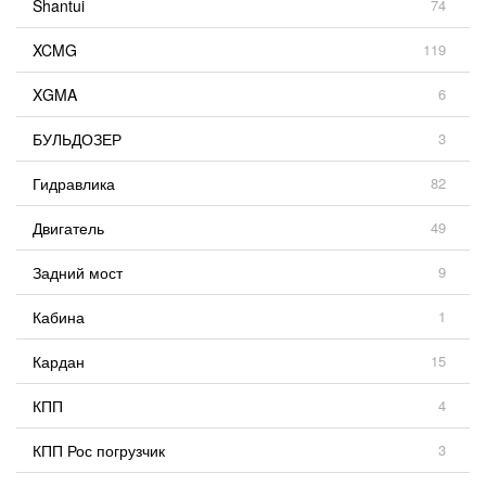
Shantui
74
XCMG
119
XGMA
6
БУЛЬДОЗЕР
3
Гидравлика
82
Двигатель
49
Задний мост
9
Кабина
1
Кардан
15
КПП
4
КПП Рос погрузчик
3