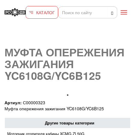
Перейти к основному содержанию
КАТАЛОГ
Toggl
navig
МУФТА ОПЕРЕЖЕНИЯ
ЗАЖИГАНИЯ
YC6108G/YC6B125
Артиул:
С00000323
Муфта опережения зажигания YC6108G/YC6B125
Другие товары категории
Моторчик отопителя кабины XCMG ZL50G