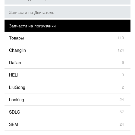
Запчасти на Двигатель
Запчасти на погрузчики
Товары
119
Changlin
124
Dalian
6
HELI
3
LiuGong
2
Lonking
24
SDLG
57
SEM
24