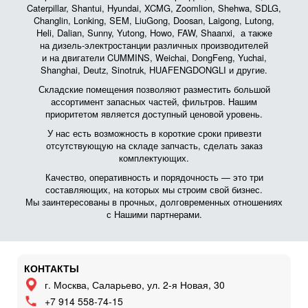
Caterpillar, Shantui, Hyundai, XCMG, Zoomlion, Shehwa, SDLG,
Changlin, Lonking, SEM, LiuGong, Doosan, Laigong, Lutong,
Heli, Dalian, Sunny, Yutong, Howo, FAW, Shaanxi, а также
на дизель-электростанции различных производителей
и на двигатели CUMMINS, Weichai, DongFeng, Yuchai,
Shanghai, Deutz, Sinotruk, HUAFENGDONGLI и другие.
Складские помещения позволяют разместить большой
ассортимент запасных частей, фильтров. Нашим
приоритетом является доступный ценовой уровень.
У нас есть возможность в короткие сроки привезти
отсутствующую на складе запчасть, сделать заказ
комплектующих.
Качество, оперативность и порядочность — это три
составляющих, на которых мы строим свой бизнес.
Мы заинтересованы в прочных, долговременных отношениях
с Нашими партнерами.
КОНТАКТЫ
г. Москва, Саларьево, ул. 2-я Новая, 30
+7 914 558-74-15