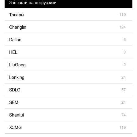
Запчасти на погрузчики
Товары
119
Changlin
124
Dalian
6
HELI
3
LiuGong
2
Lonking
24
SDLG
57
SEM
24
Shantui
74
XCMG
119