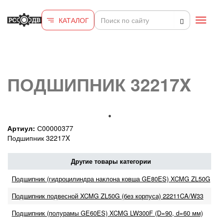
Перейти к основному содержанию
КАТАЛОГ
Toggl
navig
ПОДШИПНИК 32217X
Артиул:
С00000377
Подшипник 32217X
Другие товары категории
Подшипник (гидроцилиндра наклона ковша GE80ES) XCMG ZL50G
Подшипник подвесной XCMG ZL50G (без корпуса) 22211CA/W33
Подшипник (полурамы GE60ES) XCMG LW300F (D=90, d=60 мм)