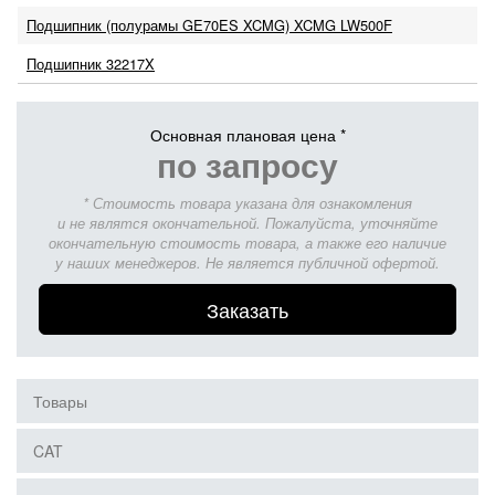
Подшипник (полурамы GE70ES XCMG) XCMG LW500F
Подшипник 32217X
Основная плановая цена *
по запросу
* Стоимость товара указана для ознакомления
и не являтся окончательной. Пожалуйста, уточняйте
окончательную стоимость товара, а также его наличие
у наших менеджеров. Не является публичной офертой.
Заказать
Товары
CAT