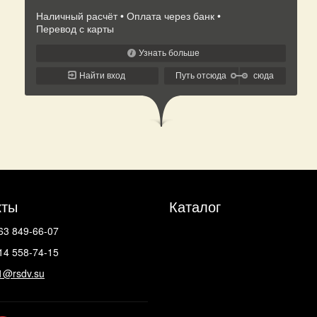
кты
Каталог
63 849-66-07
14 558-74-15
1@rsdv.su