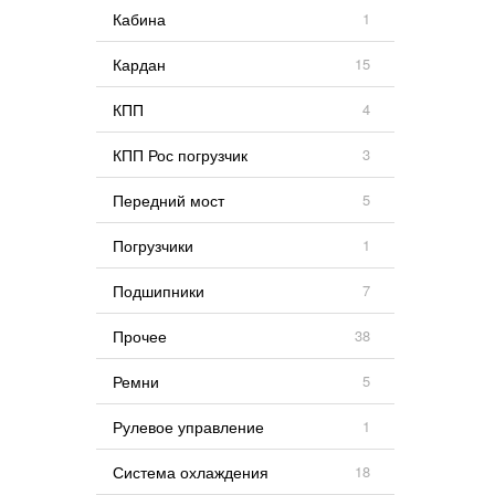
Кабина
1
Кардан
15
КПП
4
КПП Рос погрузчик
3
Передний мост
5
Погрузчики
1
Подшипники
7
Прочее
38
Ремни
5
Рулевое управление
1
Система охлаждения
18