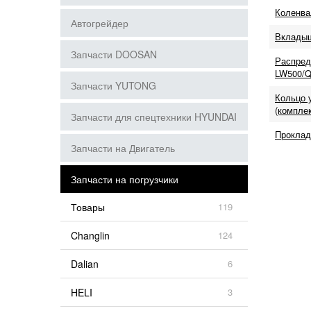
Коленва
Автогрейдер
Вклады
Запчасти DOOSAN
Распред
LW500/
Запчасти YUTONG
Кольцо 
(комплек
Запчасти для спецтехники HYUNDAI
Проклад
Запчасти на Двигатель
Запчасти на погрузчики
Товары
119
Changlin
124
Dalian
6
HELI
3