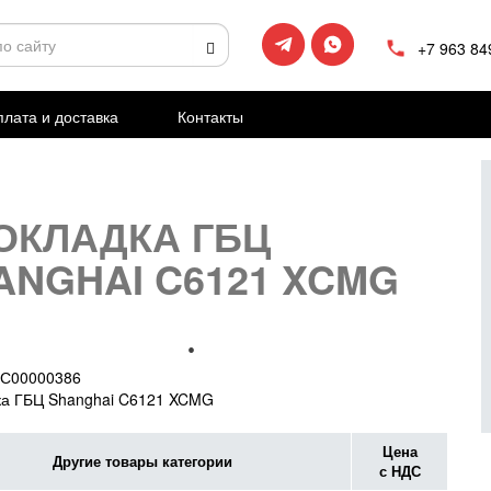
+7 963 84
лата и доставка
Контакты
ОКЛАДКА ГБЦ
ANGHAI C6121 XCMG
С00000386
ка ГБЦ Shanghai C6121 XCMG
Цена
Другие товары категории
с НДС