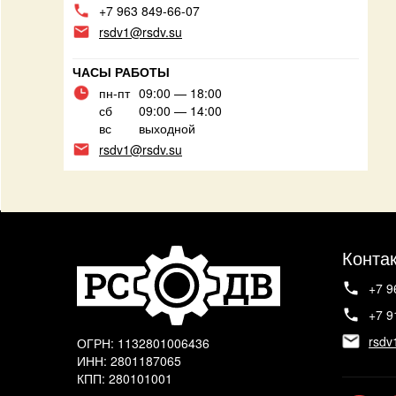
+7 963 849-66-07
rsdv1@rsdv.su
ЧАСЫ РАБОТЫ
пн-пт
09:00 — 18:00
сб
09:00 — 14:00
вс
выходной
rsdv1@rsdv.su
Конта
+7 9
+7 9
rsdv
ОГРН: 1132801006436
ИНН: 2801187065
КПП: 280101001