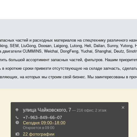
асных частей и расходных материалов на спецтехнику различного назначе
ing, SEM, LiuGong, Doosan, Laigong, Lutong, Heli, Dalian, Sunny, Yutong
 двигатели CUMMINS, Weichai, DongFeng, Yuchai, Shanghai, Deutz, Sin
ить большой ассортимент запасных частей, фильтров. Нашим приоритет
ь в короткие сроки привезти отсутствующую на складе запчасть, сделат
тавляющих, на которых мы строим свой бизнес. Мы заинтересованы в пр