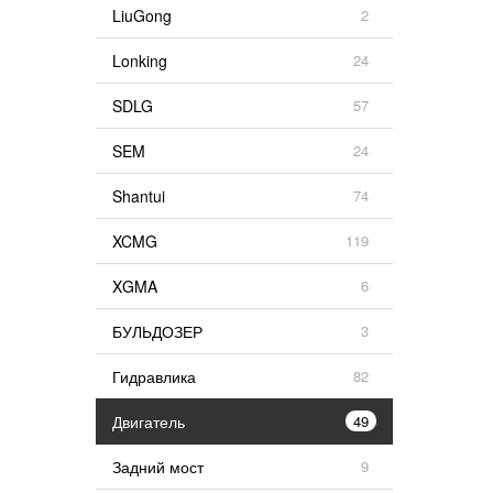
LiuGong
2
Lonking
24
SDLG
57
SEM
24
Shantui
74
XCMG
119
XGMA
6
БУЛЬДОЗЕР
3
Гидравлика
82
Двигатель
49
Задний мост
9