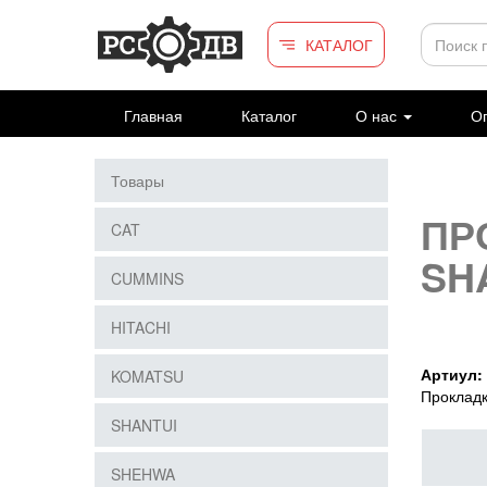
Перейти к основному содержанию
КАТАЛОГ
Главная
Каталог
О нас
Оп
Товары
ПР
CAT
SH
CUMMINS
HITACHI
Артиул:
KOMATSU
Проклад
SHANTUI
SHEHWA