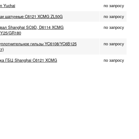
л Yuchai
по запросу
ши шатунные C6121 XCMG ZL50G
по запросу
вал Shanghai SC9D, D6114 XCMG
по запросу
QY25/GR180
уплотнительное гильзы YC6108/YC6В125
по запросу
т)
ка ГБЦ Shanghai C6121 XCMG
по запросу