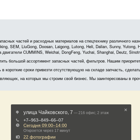
асных частей и расходных материалов на спецтехнику различного назначе
ing, SEM, LiuGong, Doosan, Laigong, Lutong, Heli, Dalian, Sunny, Yutong
 двигатели CUMMINS, Weichai, DongFeng, Yuchai, Shanghai, Deutz, Sin
ить большой ассортимент запасных частей, фильтров. Нашим приоритет
ь в короткие сроки привезти отсутствующую на складе запчасть, сделат
тавляющих, на которых мы строим свой бизнес. Мы заинтересованы в пр