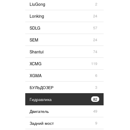
LiuGong
2
Lonking
24
SDLG
57
SEM
24
Shantui
74
XCMG
119
XGMA
6
БУЛЬДОЗЕР
3
Гидравлика
82
Двигатель
49
Задний мост
9