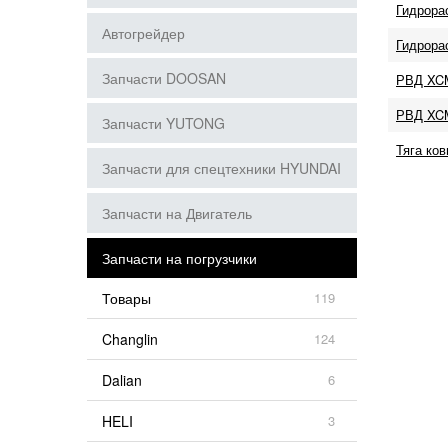
Гидрора
Автогрейдер
Гидрора
Запчасти DOOSAN
РВД XC
РВД XCM
Запчасти YUTONG
Тяга ко
Запчасти для спецтехники HYUNDAI
Запчасти на Двигатель
Запчасти на погрузчики
Товары
119
Changlin
124
Dalian
6
HELI
3