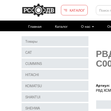
Перейти к основному содержанию
КАТАЛОГ
Главная
Каталог
О нас
Оп
Товары
РВ
CAT
С0
CUMMINS
HITACHI
Артиул:
KOMATSU
РВД XCM
SHANTUI
SHEHWA