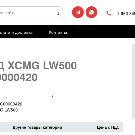
+7 963 84
лата и доставка
Контакты
Д XCMG LW500
0000420
С00000420
G LW500
Другие товары категории
Цена с НДС