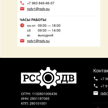
+7 963 849-66-07
rsdv1@rsdv.su
ЧАСЫ РАБОТЫ
пн-пт
09:00 — 18:00
сб
09:00 — 14:00
вс
выходной
rsdv1@rsdv.su
Конта
+7 9
+7 9
rsdv
ОГРН: 1132801006436
ИНН: 2801187065
КПП: 280101001