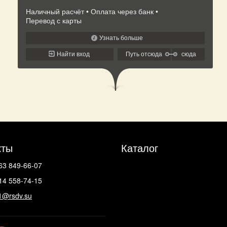
кты
Каталог
63 849-66-07
14 558-74-15
1@rsdv.su