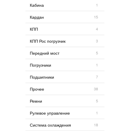
Кабина
1
Кардан
15
КПП
4
КПП Рос погрузчик
3
Передний мост
5
Погрузчики
1
Подшипники
7
Прочее
38
Ремни
5
Рулевое управление
1
Система охлаждения
18