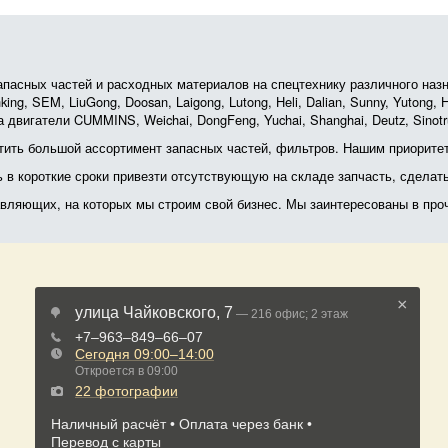
асных частей и расходных материалов на спецтехнику различного назначе
ing, SEM, LiuGong, Doosan, Laigong, Lutong, Heli, Dalian, Sunny, Yutong
 двигатели CUMMINS, Weichai, DongFeng, Yuchai, Shanghai, Deutz, Sin
ить большой ассортимент запасных частей, фильтров. Нашим приоритет
ь в короткие сроки привезти отсутствующую на складе запчасть, сделат
тавляющих, на которых мы строим свой бизнес. Мы заинтересованы в пр