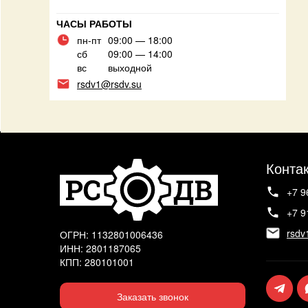
ЧАСЫ РАБОТЫ
пн-пт
09:00 — 18:00
сб
09:00 — 14:00
вс
выходной
rsdv1@rsdv.su
Конта
+7 9
+7 9
rsdv
ОГРН: 1132801006436
ИНН: 2801187065
КПП: 280101001
Заказать звонок