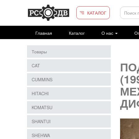
Перейти к основному содержанию
КАТАЛОГ
Главная
Каталог
О нас
Оп
Товары
ПО
CAT
(19
CUMMINS
МЕ
HITACHI
ДИ
KOMATSU
SHANTUI
SHEHWA