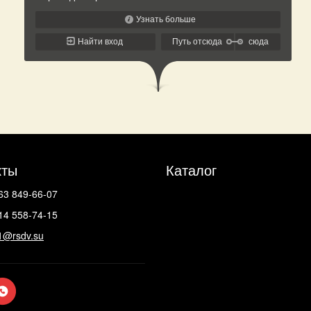
кты
Каталог
63 849-66-07
14 558-74-15
1@rsdv.su