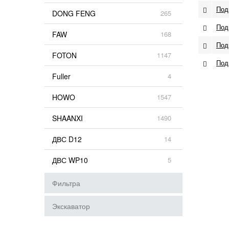
Под
DONG FENG
265
Под
FAW
168
Под
FOTON
1147
Под
Fuller
4
HOWO
1547
SHAANXI
1490
ДВС D12
14
ДВС WP10
5
Фильтра
Экскаватор