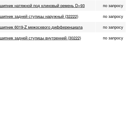
шипник натяжной под клиновый ремень D=93
по запросу
шипник задней ступицы наружный (32222)
по запросу
шипник 6019-Z межосевого дифференциала
по запросу
шипник задней ступицы внутренний (30222)
по запросу