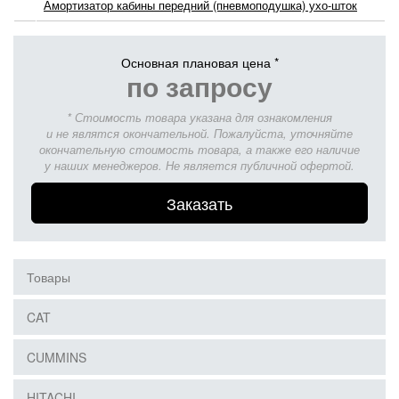
Амортизатор кабины передний (пневмоподушка) ухо-шток
Основная плановая цена *
по запросу
* Стоимость товара указана для ознакомления
и не являтся окончательной. Пожалуйста, уточняйте
окончательную стоимость товара, а также его наличие
у наших менеджеров. Не является публичной офертой.
Заказать
Товары
CAT
CUMMINS
HITACHI