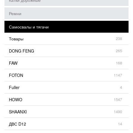
Катки дорожные
Ремни
Самосвалы и тягачи
Товары
238
DONG FENG
265
FAW
168
FOTON
1147
Fuller
4
HOWO
1547
SHAANXI
1490
ДВС D12
14