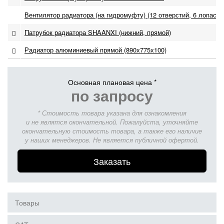
Вентилятор радиатора (на гидромуфту) (12 отверстий, 6 лопастей
Патрубок радиатора SHAANXI (нижний, прямой)
Радиатор алюминиевый прямой (890х775х100)
Основная плановая цена *
по запросу
* Стоимость товара указана для ознакомления
и не являтся окончательной. Пожалуйста, уточняйте
окончательную стоимость товара, а также его наличие
у наших менеджеров. Не является публичной офертой.
Заказать
Товары