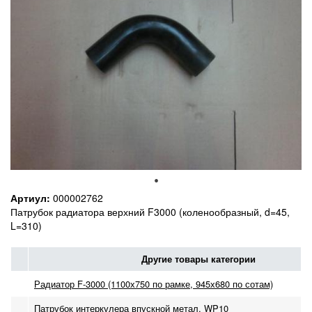
Артиул:
000002762
Патрубок радиатора верхний F3000 (коленообразный, d=45,
L=310)
Другие товары категории
Радиатор F-3000 (1100х750 по рамке, 945х680 по сотам)
Патрубок интеркулера впускной метал. WP10