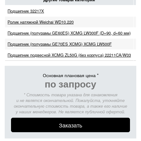
Подшипник 32217X
п
Ролик натяжной Weichai WD10.220
п
Подшипник (полурамы GE60ES) XCMG LW300F (D=90, d=60 мм)
п
Подшипник (полурамы GE70ES XCMG) XCMG LW500F
п
Подшипник подвесной XCMG ZL50G (без корпуса) 22211CA/W33
п
Основная плановая цена *
по запросу
* Стоимость товара указана для ознакомления
и не являтся окончательной. Пожалуйста, уточняйте
окончательную стоимость товара, а также его наличие
у наших менеджеров. Не является публичной офертой.
Заказать