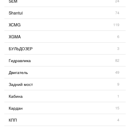
SEM
24
Shantui
74
XCMG
119
XGMA
6
БУЛЬДОЗЕР
3
Гидравлика
82
Двигатель
49
Задний мост
9
Кабина
1
Кардан
15
КПП
4