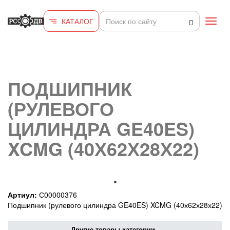
Перейти к основному содержанию
КАТАЛОГ
Toggl
navig
ПОДШИПНИК
(РУЛЕВОГО
ЦИЛИНДРА GE40ES)
XCMG (40Х62Х28Х22)
Артиул:
С00000376
Подшипник (рулевого цилиндра GE40ES) XCMG (40х62х28х22)
Другие товары категории
Це