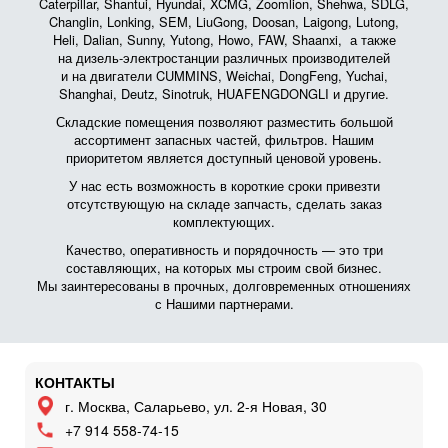
Caterpillar, Shantui, Hyundai, XCMG, Zoomlion, Shehwa, SDLG,
Changlin, Lonking, SEM, LiuGong, Doosan, Laigong, Lutong,
Heli, Dalian, Sunny, Yutong, Howo, FAW, Shaanxi, а также
на дизель-электростанции различных производителей
и на двигатели CUMMINS, Weichai, DongFeng, Yuchai,
Shanghai, Deutz, Sinotruk, HUAFENGDONGLI и другие.
Складские помещения позволяют разместить большой
ассортимент запасных частей, фильтров. Нашим
приоритетом является доступный ценовой уровень.
У нас есть возможность в короткие сроки привезти
отсутствующую на складе запчасть, сделать заказ
комплектующих.
Качество, оперативность и порядочность — это три
составляющих, на которых мы строим свой бизнес.
Мы заинтересованы в прочных, долговременных отношениях
с Нашими партнерами.
КОНТАКТЫ
г. Москва, Саларьево, ул. 2-я Новая, 30
+7 914 558-74-15