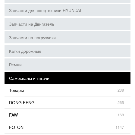
Запчасти для спецтехники HYUNDAI
Запчасти на Двигатель
Запчасти на погрузчики
Катки дорожные
Ремни
Самосвалы и тягачи
Товары
238
DONG FENG
265
FAW
168
FOTON
1147