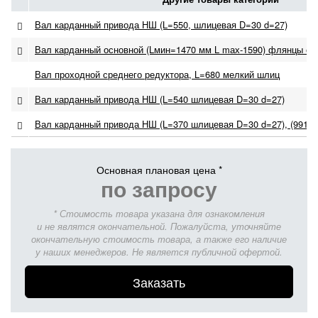
Вал карданный привода НШ (L=550, шлицевая D=30 d=27)
Вал карданный основной (Lмин=1470 мм L mах-1590) флянцы с на
Вал проходной среднего редуктора, L=680 мелкий шлиц
Вал карданный привода НШ (L=540 шлицевая D=30 d=27)
Вал карданный привода НШ (L=370 шлицевая D=30 d=27), (99114
Основная плановая цена *
по запросу
* Стоимость товара указана для ознакомления
и не являтся окончательной. Пожалуйста, уточняйте
окончательную стоимость товара, а также его наличие
у наших менеджеров. Не является публичной офертой.
Заказать